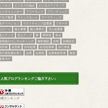
ビジネス
ビジネスの悩み
ビジネスアイディア
ビジネスメンター
フリーランス
ブランディング
ブログ集客
マインドセット
マーケティング
モチベーション
ラストチャンス起業家
リサーチ
リピート
個人事業
個人事業主
凡人起業家
収入アップ
売上アップ
夢
夢実現
幸せ
新垣覚のコンサルティング
無料相談
目標
目標設定
経営者
自営業
自宅起業
自宅起業家
自己啓発
自己肯定感を高く
起業
起業家
起業家経営者
集客
集客代行
人気ブログランキングご協力下さい♪
沖縄ランキング