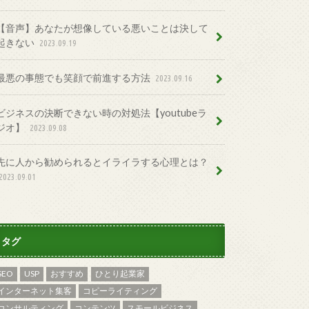
【音声】あなたが想像している悪いことは決して
起きない
2023.09.19
最悪の事態でも笑顔で前進する方法
2023.09.16
ビジネスの決断できない時の対処法【youtubeラ
ジオ】
2023.09.08
先に人から勧められるとイライラする心理とは？
2023.09.01
タグ
SEO
USP
おすすめ
ひとり起業家
インターネット集客
コピーライティング
コンサルティング
コンテンツ
スモールビジネス