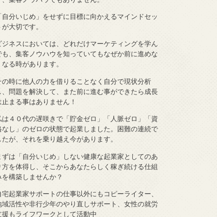
「自分いじめ」をせずに目標に向かえるマインドセッ
トが大切です。
ビジネスにおいては、どれだけマーケティングを学ん
でも、集客ノウハウを知っていてもなぜか前に進めな
くなる時があります。
その時に他人の力を借りることなく自分で現状分析
し、問題を解決して、また前に進む事ができたら成長
は止まる事はありません！
私は４０代の遅咲きで「貯金ゼロ」「人脈ゼロ」「資
格なし」のゼロの状態で起業しました。困難の連続で
したが、それを乗り越え今があります。
まずは「自分いじめ」しない健康な起業家としてのあ
り方を体得し、そこからあなたらしく稼ぎ続ける仕組
みを構築しませんか？
自宅起業家サポートの仕事以外にもコピーライター、
地域活性や非行少年のやり直しサポート、女性の就労
支援もライフワークとして活動中