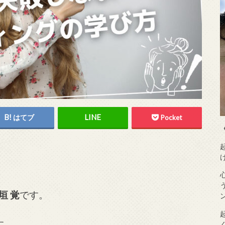
はてブ
Pocket
垣 覚
です。
す。