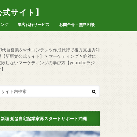
公式サイト】
ィング
集客代行サービス
お問合せ・無料相談
50代自営業をwebコンテンツ作成代行で後方支援@沖
縄【新垣覚公式サイト】
>
マーケティング
>
絶対に
失敗しないマーケティングの学び方【youtubeラジ
オ】
新垣 覚@自宅起業家再スタートサポート沖縄