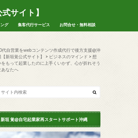
公式サイト】
ィング
集客代行サービス
お問合せ・無料相談
50代自営業をwebコンテンツ作成代行で後方支援@沖
縄【新垣覚公式サイト】
>
ビジネスのマインド
>
想
いをもって起業したのに上手くいかず、心が折れそう
なあなたへ
新垣 覚@自宅起業家再スタートサポート沖縄