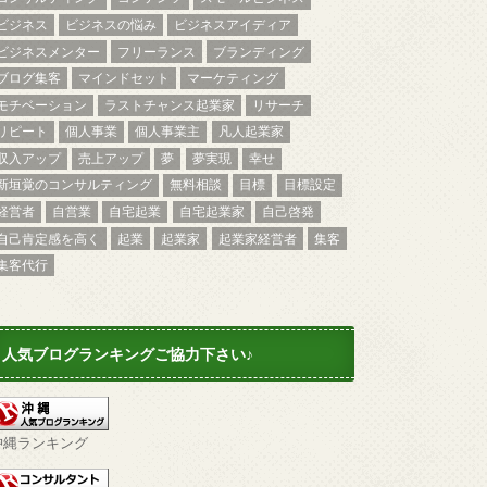
ビジネス
ビジネスの悩み
ビジネスアイディア
ビジネスメンター
フリーランス
ブランディング
ブログ集客
マインドセット
マーケティング
モチベーション
ラストチャンス起業家
リサーチ
リピート
個人事業
個人事業主
凡人起業家
収入アップ
売上アップ
夢
夢実現
幸せ
新垣覚のコンサルティング
無料相談
目標
目標設定
経営者
自営業
自宅起業
自宅起業家
自己啓発
自己肯定感を高く
起業
起業家
起業家経営者
集客
集客代行
人気ブログランキングご協力下さい♪
沖縄ランキング