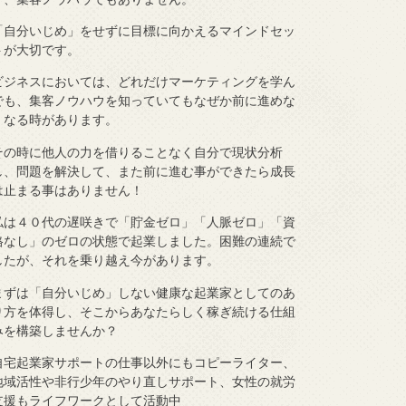
「自分いじめ」をせずに目標に向かえるマインドセッ
トが大切です。
ビジネスにおいては、どれだけマーケティングを学ん
でも、集客ノウハウを知っていてもなぜか前に進めな
くなる時があります。
その時に他人の力を借りることなく自分で現状分析
し、問題を解決して、また前に進む事ができたら成長
は止まる事はありません！
私は４０代の遅咲きで「貯金ゼロ」「人脈ゼロ」「資
格なし」のゼロの状態で起業しました。困難の連続で
したが、それを乗り越え今があります。
まずは「自分いじめ」しない健康な起業家としてのあ
り方を体得し、そこからあなたらしく稼ぎ続ける仕組
みを構築しませんか？
自宅起業家サポートの仕事以外にもコピーライター、
地域活性や非行少年のやり直しサポート、女性の就労
支援もライフワークとして活動中