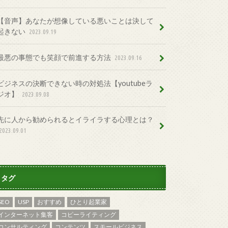
【音声】あなたが想像している悪いことは決して
起きない
2023.09.19
最悪の事態でも笑顔で前進する方法
2023.09.16
ビジネスの決断できない時の対処法【youtubeラ
ジオ】
2023.09.08
先に人から勧められるとイライラする心理とは？
2023.09.01
タグ
SEO
USP
おすすめ
ひとり起業家
インターネット集客
コピーライティング
コンサルティング
コンテンツ
スモールビジネス