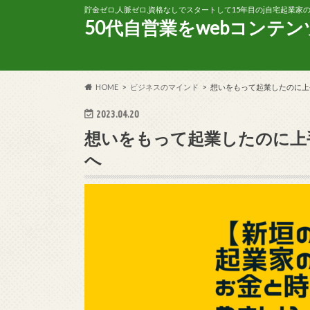
貯金ゼロ,人脈ゼロ,資格なしでスタートして15年目のj自宅起業
50代自営業をwebコンテ
HOME
ビジネスのマインド
想いをもって起業したのに上
2023.04.20
想いをもって起業したのに上
へ