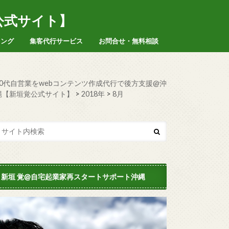
公式サイト】
ィング
集客代行サービス
お問合せ・無料相談
50代自営業をwebコンテンツ作成代行で後方支援@沖
縄【新垣覚公式サイト】
>
2018年
>
8月
新垣 覚@自宅起業家再スタートサポート沖縄