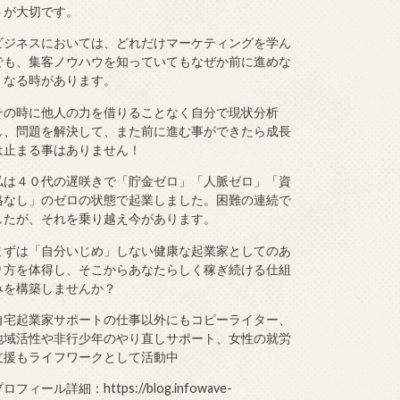
トが大切です。
ビジネスにおいては、どれだけマーケティングを学ん
でも、集客ノウハウを知っていてもなぜか前に進めな
くなる時があります。
その時に他人の力を借りることなく自分で現状分析
し、問題を解決して、また前に進む事ができたら成長
は止まる事はありません！
私は４０代の遅咲きで「貯金ゼロ」「人脈ゼロ」「資
格なし」のゼロの状態で起業しました。困難の連続で
したが、それを乗り越え今があります。
まずは「自分いじめ」しない健康な起業家としてのあ
り方を体得し、そこからあなたらしく稼ぎ続ける仕組
みを構築しませんか？
自宅起業家サポートの仕事以外にもコピーライター、
地域活性や非行少年のやり直しサポート、女性の就労
支援もライフワークとして活動中
ロフィール詳細：https://blog.infowave-