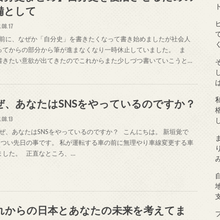
備として
.08.17
前に、なぜか「自分史」を書きたくなって書き始めましたが社会人
ってからの部分から筆が進まなくなり一時休止していました。 ま
書きたい意欲が出てきたのでこれからまた少しづつ書いていこうと…
ぜ、あなたはSNSをやっているのですか？
.08.13
ぜ、あなたはSNSをやっているのですか？ こんにちは。 新垣覚で
 つい先日の事です。 私が運転する車の前に無理やり車線変更する車
ました。 正直なところ、…
れからの日本とあなたの未来を考えてま
プ