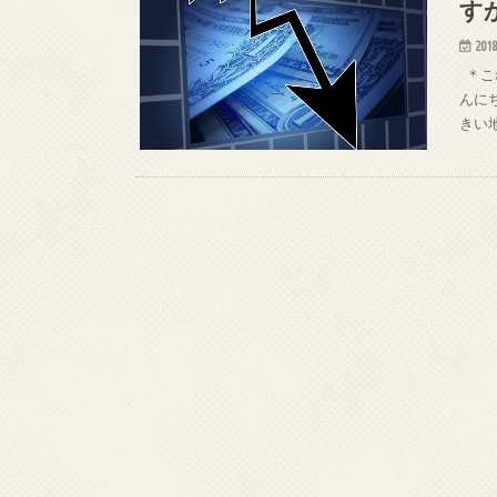
す
2018
＊こ
んに
きい