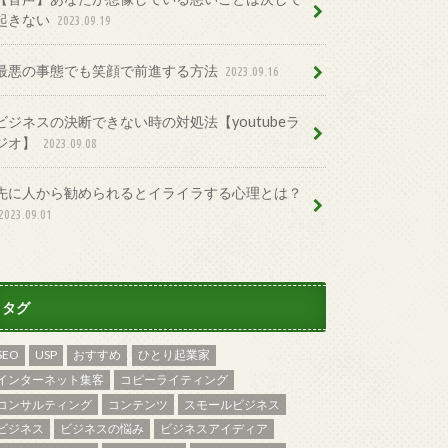
起きない
2023.09.19
最悪の事態でも笑顔で前進する方法
2023.09.16
ビジネスの決断できない時の対処法【youtubeラ
ジオ】
2023.09.08
先に人から勧められるとイライラする心理とは？
2023.09.01
タグ
SEO
USP
おすすめ
ひとり起業家
インターネット集客
コピーライティング
コンサルティング
コンテンツ
スモールビジネス
ビジネス
ビジネスの悩み
ビジネスアイディア