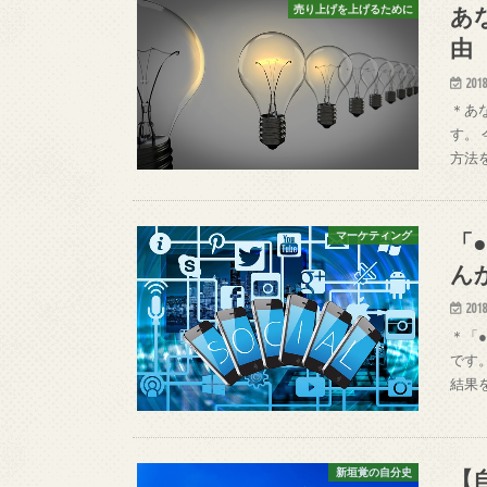
あ
売り上げを上げるために
由
2018
＊あ
す。
方法
「
マーケティング
ん
2018
＊「
です
結果
【
新垣覚の自分史