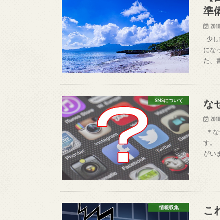
準
2018
少し
にな
た、
な
SNSについて
2018
＊な
す。
がい
こ
情報収集