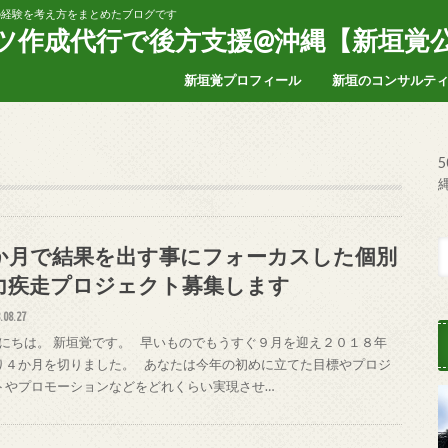
家の経験を考え方をまとめたブログです
ンツ作成代行で後方支援@沖縄【新垣覚
新垣覚プロフィール
新垣のコンサルテ
か月で結果を出す事にフォーカスした個別
力疾走プロジェクト募集します
.08.27
にちは。 新垣覚です。 早いものでもうすぐ９月を迎え２０１８年
り４か月を切りました。 あなたは今年の初めに立てた目標やプロジ
トやプロモーションなどをどれくらい実現させ…