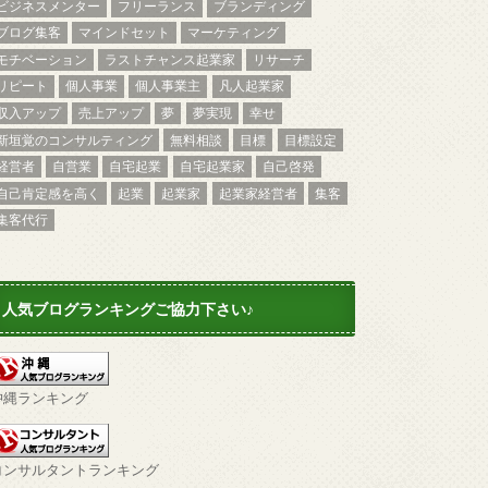
ビジネスメンター
フリーランス
ブランディング
ブログ集客
マインドセット
マーケティング
モチベーション
ラストチャンス起業家
リサーチ
リピート
個人事業
個人事業主
凡人起業家
収入アップ
売上アップ
夢
夢実現
幸せ
新垣覚のコンサルティング
無料相談
目標
目標設定
経営者
自営業
自宅起業
自宅起業家
自己啓発
自己肯定感を高く
起業
起業家
起業家経営者
集客
集客代行
人気ブログランキングご協力下さい♪
沖縄ランキング
コンサルタントランキング