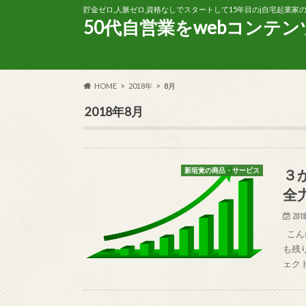
貯金ゼロ,人脈ゼロ,資格なしでスタートして15年目のj自宅起業
50代自営業をwebコンテ
HOME
2018年
8月
2018年8月
３
新垣覚の商品・サービス
全
2018
こん
も残
ェク