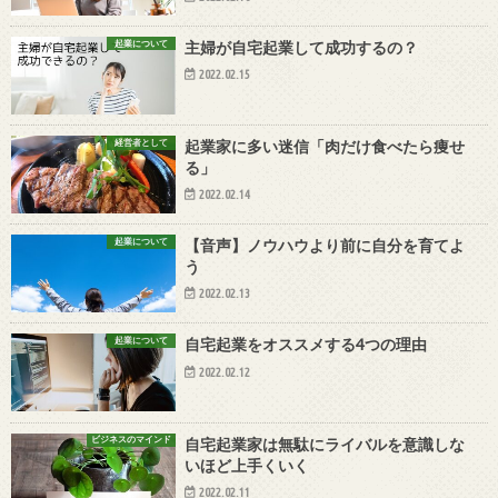
起業について
主婦が自宅起業して成功するの？
2022.02.15
経営者として
起業家に多い迷信「肉だけ食べたら痩せ
る」
2022.02.14
起業について
【音声】ノウハウより前に自分を育てよ
う
2022.02.13
起業について
自宅起業をオススメする4つの理由
2022.02.12
ビジネスのマインド
自宅起業家は無駄にライバルを意識しな
いほど上手くいく
2022.02.11