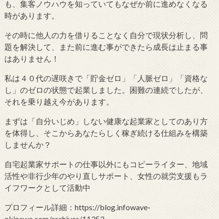
も、集客ノウハウを知っていてもなぜか前に進めなくなる
時があります。
その時に他人の力を借りることなく自分で現状分析し、問
題を解決して、また前に進む事ができたら成長は止まる事
はありません！
私は４０代の遅咲きで「貯金ゼロ」「人脈ゼロ」「資格な
し」のゼロの状態で起業しました。困難の連続でしたが、
それを乗り越え今があります。
まずは「自分いじめ」しない健康な起業家としてのあり方
を体得し、そこからあなたらしく稼ぎ続ける仕組みを構築
しませんか？
自宅起業家サポートの仕事以外にもコピーライター、地域
活性や非行少年のやり直しサポート、女性の就労支援もラ
イフワークとして活動中
プロフィール詳細：https://blog.infowave-
okinawa.com/archives/11353