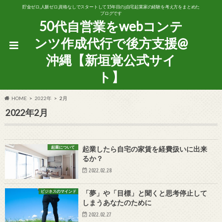
貯金ゼロ,人脈ゼロ,資格なしでスタートして15年目のj自宅起業家の経験を考え方をまとめた
ブログです
50代自営業をwebコンテ
ンツ作成代行で後方支援@
沖縄【新垣覚公式サイ
ト】
HOME
2022年
2月
2022年2月
起業について
起業したら自宅の家賃を経費扱いに出来
るか？
2022.02.28
ビジネスのマインド
「夢」や「目標」と聞くと思考停止して
しまうあなたのために
2022.02.27