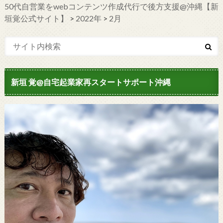
50代自営業をwebコンテンツ作成代行で後方支援@沖縄【新
垣覚公式サイト】
>
2022年
>
2月
新垣 覚@自宅起業家再スタートサポート沖縄