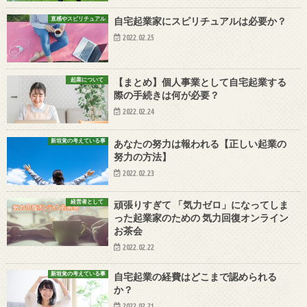
直感やスピリチュアル
自宅起業家にスピリチュアルは必要か？
2022.02.25
起業について
【まとめ】個人事業として自宅起業する
際の手続きは何が必要？
2022.02.24
新垣覚の考えている事
あなたの努力は報われる【正しい起業の
努力の方法】
2022.02.23
経営者として
頑張りすぎて 「気力ゼロ」になってしま
った起業家のための 気力回復オンライン
お茶会
2022.02.22
新垣覚の考えている事
自宅起業の経費はどこまで認められる
か？
2022.02.21