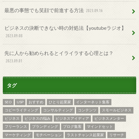
最悪の事態でも笑顔で前進する方法
2023.09.16
ビジネスの決断できない時の対処法【youtubeラジオ】
2023.09.08
先に人から勧められるとイライラする心理とは？
2023.09.01
タグ
SEO
USP
おすすめ
ひとり起業家
インターネット集客
コピーライティング
コンサルティング
コンテンツ
スモールビジネス
ビジネス
ビジネスの悩み
ビジネスアイディア
ビジネスメンター
フリーランス
ブランディング
ブログ集客
マインドセット
マーケティング
モチベーション
ラストチャンス起業家
リサーチ