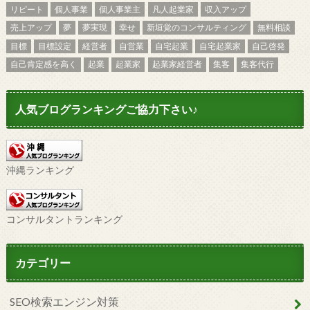
リピート
個人事業
個人事業主
凡人起業家
収入アップ
売上アップ
夢
夢実現
幸せ
新垣覚のコンサルティング
無料相談
目標
目標設定
経営者
自営業
自宅起業
自宅起業家
自己啓発
自己肯定感を高く
起業
起業家
起業家経営者
集客
集客代行
人気ブログランキングご協力下さい♪
沖縄ランキング
コンサルタントランキング
カテゴリー
SEO検索エンジン対策