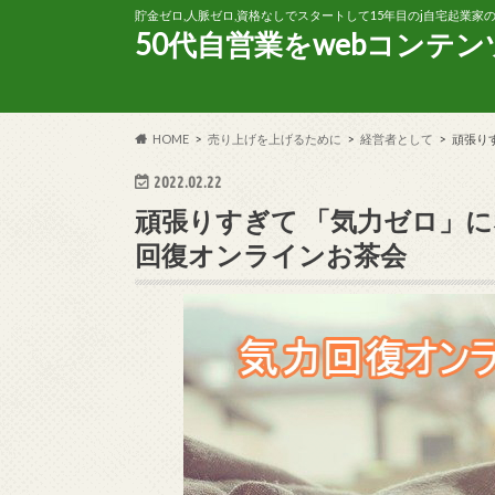
貯金ゼロ,人脈ゼロ,資格なしでスタートして15年目のj自宅起業
50代自営業をwebコンテ
HOME
売り上げを上げるために
経営者として
頑張り
2022.02.22
頑張りすぎて 「気力ゼロ」
回復オンラインお茶会