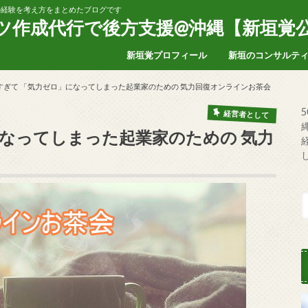
家の経験を考え方をまとめたブログです
ンツ作成代行で後方支援@沖縄【新垣覚
新垣覚プロフィール
新垣のコンサルテ
すぎて 「気力ゼロ」になってしまった起業家のための 気力回復オンラインお茶会
経営者として
になってしまった起業家のための 気力