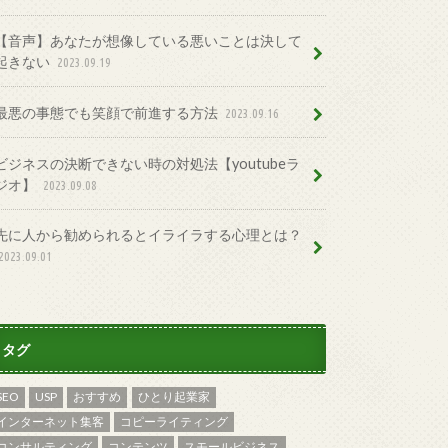
【音声】あなたが想像している悪いことは決して
起きない
2023.09.19
最悪の事態でも笑顔で前進する方法
2023.09.16
ビジネスの決断できない時の対処法【youtubeラ
ジオ】
2023.09.08
先に人から勧められるとイライラする心理とは？
2023.09.01
タグ
SEO
USP
おすすめ
ひとり起業家
インターネット集客
コピーライティング
コンサルティング
コンテンツ
スモールビジネス