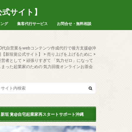
公式サイト】
ィング
集客代行サービス
お問合せ・無料相談
50代自営業をwebコンテンツ作成代行で後方支援@沖
縄【新垣覚公式サイト】
>
売り上げを上げるために
>
経営者として
>
頑張りすぎて 「気力ゼロ」になって
しまった起業家のための 気力回復オンラインお茶会
新垣 覚@自宅起業家再スタートサポート沖縄