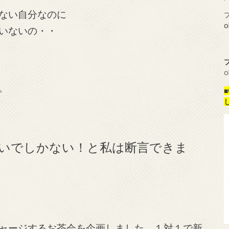
ない自分なのに
プ
o
いないの・・
o
。
いでしかない！と私は断言できま
ャージするお茶会を企画しました。１対１で新