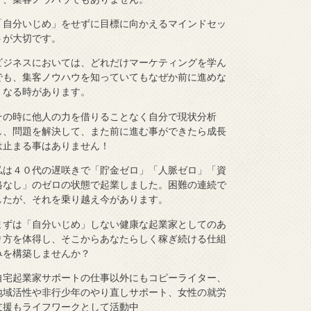
「自分いじめ」をせずに目標に向かえるマインドセッ
トが大切です。
ビジネスにおいては、どれだけマーケティングを学ん
でも、集客ノウハウを知っていてもなぜか前に進めな
くなる時があります。
その時に他人の力を借りることなく自分で現状分析
し、問題を解決して、また前に進む事ができたら成長
は止まる事はありません！
私は４０代の遅咲きで「貯金ゼロ」「人脈ゼロ」「資
格なし」のゼロの状態で起業しました。困難の連続で
したが、それを乗り越え今があります。
まずは「自分いじめ」しない健康な起業家としてのあ
り方を体得し、そこからあなたらしく稼ぎ続ける仕組
みを構築しませんか？
自宅起業家サポートの仕事以外にもコピーライター、
地域活性や非行少年のやり直しサポート、女性の就労
支援もライフワークとして活動中