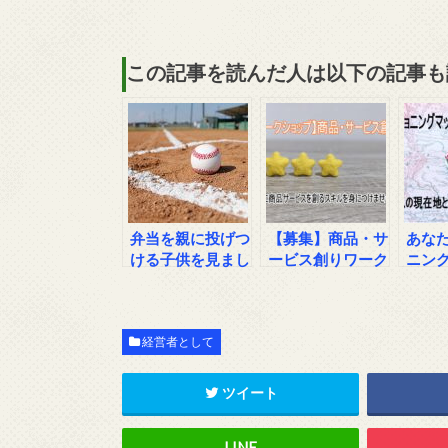
この記事を読んだ人は以下の記事も
弁当を親に投げつ
【募集】商品・サ
あな
ける子供を見まし
ービス創りワーク
ニン
た
ショップ（オンラ
成し
イン開催）
経営者として
ツイート