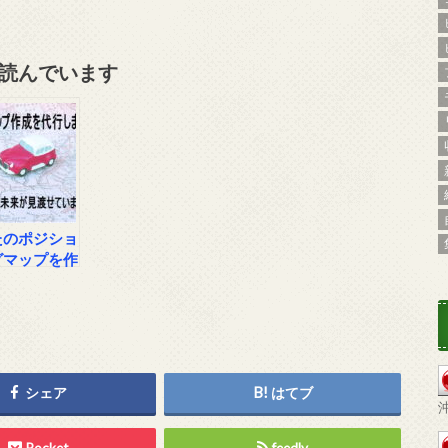
読んでいます
たのポジショ
グマップを作
ます
シェア
はてブ
Pocket
feedly