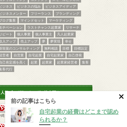
ビジネス
ビジネスの悩み
ビジネスアイディア
ビジネスメンター
フリーランス
ブランディング
ブログ集客
マインドセット
マーケティング
モチベーション
ラストチャンス起業家
リサーチ
リピート
個人事業
個人事業主
凡人起業家
収入アップ
売上アップ
夢
夢実現
幸せ
新垣覚のコンサルティング
無料相談
目標
目標設定
経営者
自営業
自宅起業
自宅起業家
自己啓発
自己肯定感を高く
起業
起業家
起業家経営者
集客
集客代行
人気ブログランキングご協力下さい♪
前の記事はこちら
自宅起業の経費はどこまで認め
沖縄ランキング
られるか？