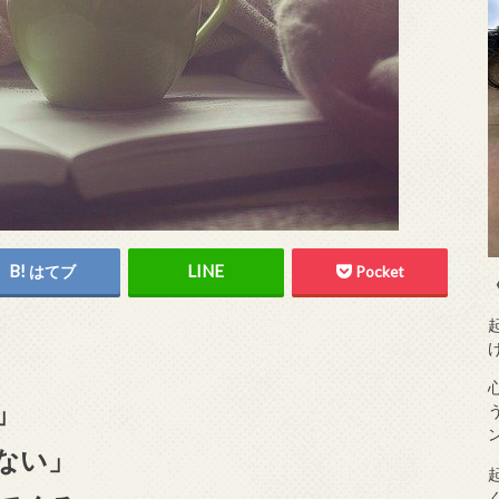
はてブ
Pocket
」
ない」