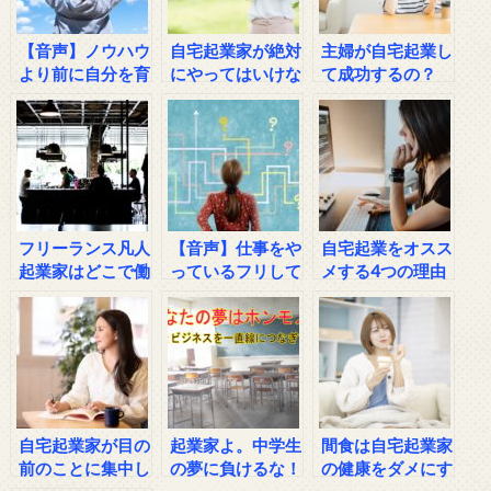
【音声】ノウハウ
自宅起業家が絶対
主婦が自宅起業し
より前に自分を育
にやってはいけな
て成功するの？
てよう
い４つのこと
フリーランス凡人
【音声】仕事をや
自宅起業をオスス
起業家はどこで働
っているフリして
メする4つの理由
く？
いませんか？
自宅起業家が目の
起業家よ。中学生
間食は自宅起業家
前のことに集中し
の夢に負けるな！
の健康をダメにす