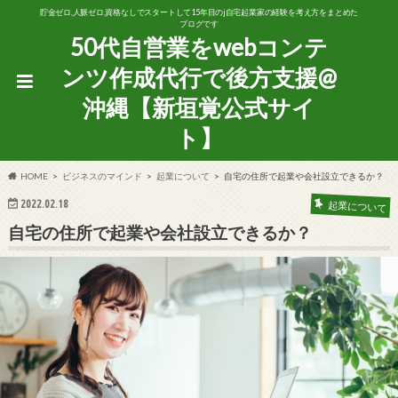
貯金ゼロ,人脈ゼロ,資格なしでスタートして15年目のj自宅起業家の経験を考え方をまとめた
ブログです
50代自営業をwebコンテ
ンツ作成代行で後方支援@
沖縄【新垣覚公式サイ
ト】
HOME
ビジネスのマインド
起業について
自宅の住所で起業や会社設立できるか？
2022.02.18
起業について
自宅の住所で起業や会社設立できるか？