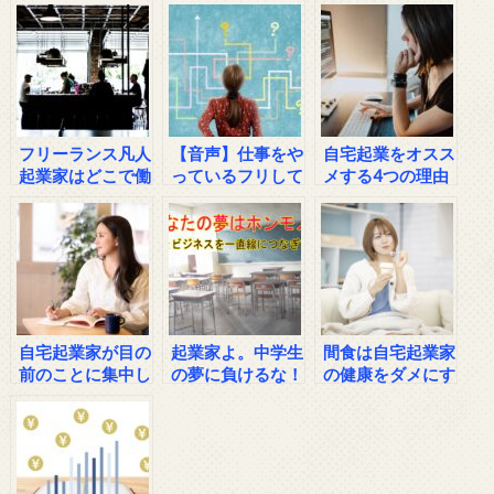
フリーランス凡人
【音声】仕事をや
自宅起業をオスス
起業家はどこで働
っているフリして
メする4つの理由
く？
いませんか？
自宅起業家が目の
起業家よ。中学生
間食は自宅起業家
前のことに集中し
の夢に負けるな！
の健康をダメにす
て売上を上げるた
る？
めの方法