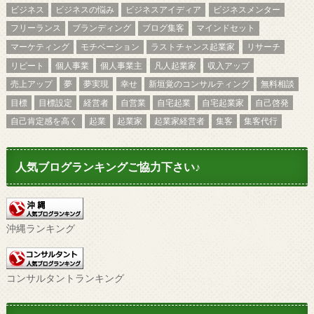
ビジネス
ビジネスの悩み
ビジネスアイディア
ビジネスメンター
フリーランス
ブランディング
ブログ集客
マインドセット
マーケティング
モチベーション
ラストチャンス起業家
リサーチ
リピート
個人事業
個人事業主
凡人起業家
収入アップ
売上アップ
夢
夢実現
幸せ
新垣覚のコンサルティング
無料相談
目標
目標設定
経営者
自営業
自宅起業
自宅起業家
自己啓発
自己肯定感を高く
起業
起業家
起業家経営者
集客
集客代行
人気ブログランキングご協力下さい♪
沖縄ランキング
コンサルタントランキング