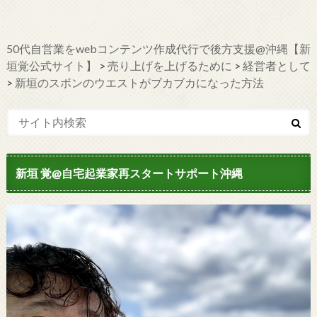
50代自営業をwebコンテンツ作成代行で後方支援@沖縄【新
垣覚公式サイト】
>
売り上げを上げるために
>
経営者として
>
新垣のスボンのウエストがブカブカになった方法
新垣 覚@自宅起業家再スタートサポート沖縄