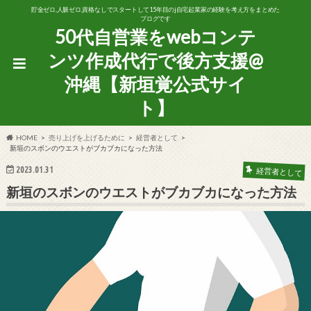
貯金ゼロ,人脈ゼロ,資格なしでスタートして15年目のj自宅起業家の経験を考え方をまとめた
ブログです
50代自営業をwebコンテ
ンツ作成代行で後方支援@
沖縄【新垣覚公式サイ
ト】
HOME
売り上げを上げるために
経営者として
新垣のスボンのウエストがブカブカになった方法
2023.01.31
経営者として
新垣のスボンのウエストがブカブカになった方法