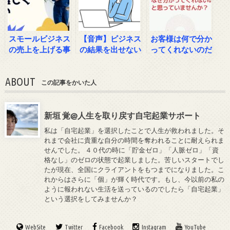
スモールビジネス
【音声】ビジネス
お客様は何で分か
の売上を上げる事
の結果を出せない
ってくれないのだ
は難しくない理由
人が必ず口にして
ろう？と思ってい
【youtubeラジ
いる言葉
ませんか？
ABOUT
オ】
この記事をかいた人
新垣 覚@人生を取り戻す自宅起業サポート
私は「自宅起業」を選択したことで人生が救われました。そ
れまで会社に貴重な自分の時間を奪われることに耐えられま
せんでした。 ４０代の時に「貯金ゼロ」「人脈ゼロ」「資
格なし」のゼロの状態で起業しました。苦しいスタートでし
たが現在、全国にクライアントをもつまでになりました。こ
れからはさらに「個」が輝く時代です。もし、今以前の私の
ように報われない生活を送っているのでしたら「自宅起業」
という選択をしてみませんか？
WebSite
Twitter
Facebook
Instagram
YouTube