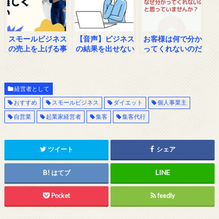
スモールビジネス
【音声】ビジネス
お客様は何で分か
の売上を上げる事
の結果を出せない
ってくれないのだ
は難しくない理由
人が必ず口にして
ろう？と思ってい
【youtubeラジ
いる言葉
ませんか？
オ】
経営者として
おすすめ
スモールビジネス
ダイエット
個人事業主
自営業
起業家経営者
集客
集客代行
ツイート
シェア
はてブ
Pocket
feedly