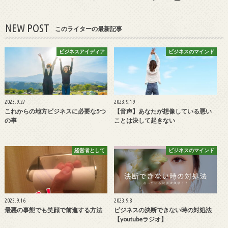
NEW POST
このライターの最新記事
ビジネスアイディア
ビジネスのマインド
2023.9.27
2023.9.19
これからの地方ビジネスに必要な5つ
【音声】あなたが想像している悪い
の事
ことは決して起きない
経営者として
ビジネスのマインド
2023.9.16
2023.9.8
最悪の事態でも笑顔で前進する方法
ビジネスの決断できない時の対処法
【youtubeラジオ】