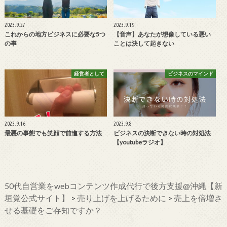
2023.9.27
2023.9.19
これからの地方ビジネスに必要な5つ
【音声】あなたが想像している悪い
の事
ことは決して起きない
経営者として
ビジネスのマインド
2023.9.16
2023.9.8
最悪の事態でも笑顔で前進する方法
ビジネスの決断できない時の対処法
【youtubeラジオ】
50代自営業をwebコンテンツ作成代行で後方支援@沖縄【新
垣覚公式サイト】
>
売り上げを上げるために
>
売上を倍増さ
せる基礎をご存知ですか？