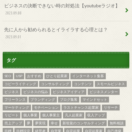
ビジネスの決断できない時の対処法【youtubeラジオ】
2023.09.08
先に人から勧められるとイライラする心理とは？
2023.09.01
タグ
SEO
USP
おすすめ
ひとり起業家
インターネット集客
コピーライティング
コンサルティング
コンテンツ
スモールビジネス
ビジネス
ビジネスの悩み
ビジネスアイディア
ビジネスメンター
フリーランス
ブランディング
ブログ集客
マインドセット
マーケティング
モチベーション
ラストチャンス起業家
リサーチ
リピート
個人事業
個人事業主
凡人起業家
収入アップ
売上アップ
夢
夢実現
幸せ
新垣覚のコンサルティング
無料相談
目標
目標設定
経営者
自営業
自宅起業
自宅起業家
自己啓発