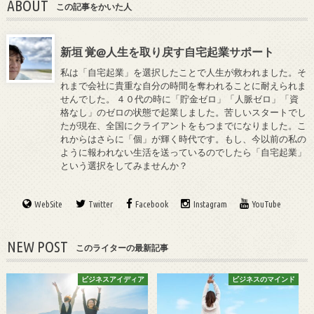
ABOUT
この記事をかいた人
新垣 覚@人生を取り戻す自宅起業サポート
私は「自宅起業」を選択したことで人生が救われました。そ
れまで会社に貴重な自分の時間を奪われることに耐えられま
せんでした。 ４０代の時に「貯金ゼロ」「人脈ゼロ」「資
格なし」のゼロの状態で起業しました。苦しいスタートでし
たが現在、全国にクライアントをもつまでになりました。こ
れからはさらに「個」が輝く時代です。もし、今以前の私の
ように報われない生活を送っているのでしたら「自宅起業」
という選択をしてみませんか？
WebSite
Twitter
Facebook
Instagram
YouTube
NEW POST
このライターの最新記事
ビジネスアイディア
ビジネスのマインド