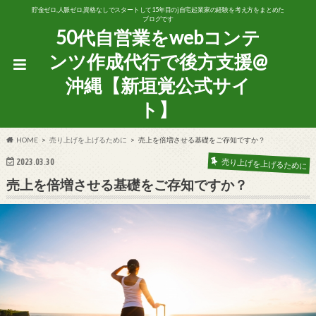
貯金ゼロ,人脈ゼロ,資格なしでスタートして15年目のj自宅起業家の経験を考え方をまとめた
ブログです
50代自営業をwebコンテ
ンツ作成代行で後方支援@
沖縄【新垣覚公式サイ
ト】
HOME
売り上げを上げるために
売上を倍増させる基礎をご存知ですか？
売り上げを上げるために
2023.03.30
売上を倍増させる基礎をご存知ですか？