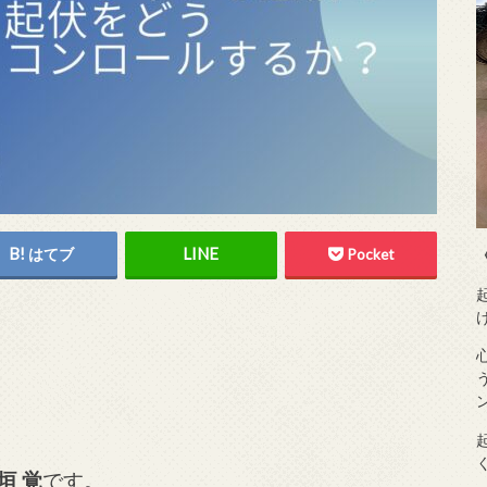
はてブ
Pocket
垣 覚
です。