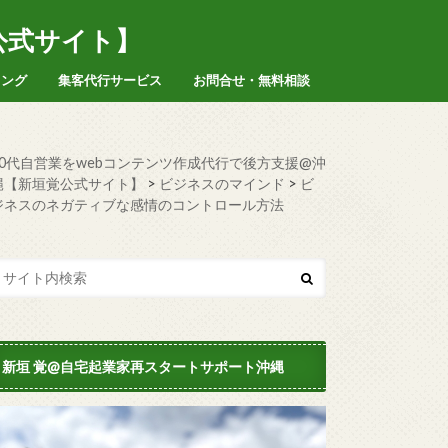
公式サイト】
ィング
集客代行サービス
お問合せ・無料相談
50代自営業をwebコンテンツ作成代行で後方支援@沖
縄【新垣覚公式サイト】
>
ビジネスのマインド
>
ビ
ジネスのネガティブな感情のコントロール方法
新垣 覚@自宅起業家再スタートサポート沖縄