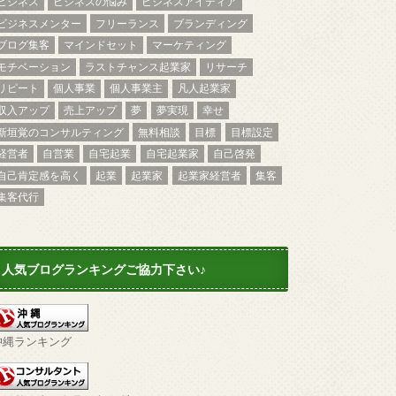
ビジネス
ビジネスの悩み
ビジネスアイディア
ビジネスメンター
フリーランス
ブランディング
ブログ集客
マインドセット
マーケティング
モチベーション
ラストチャンス起業家
リサーチ
リピート
個人事業
個人事業主
凡人起業家
収入アップ
売上アップ
夢
夢実現
幸せ
新垣覚のコンサルティング
無料相談
目標
目標設定
経営者
自営業
自宅起業
自宅起業家
自己啓発
自己肯定感を高く
起業
起業家
起業家経営者
集客
集客代行
人気ブログランキングご協力下さい♪
沖縄ランキング