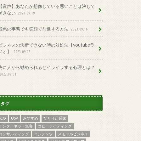
【音声】あなたが想像している悪いことは決して
起きない
2023.09.19
最悪の事態でも笑顔で前進する方法
2023.09.16
ビジネスの決断できない時の対処法【youtubeラ
ジオ】
2023.09.08
先に人から勧められるとイライラする心理とは？
2023.09.01
タグ
SEO
USP
おすすめ
ひとり起業家
インターネット集客
コピーライティング
コンサルティング
コンテンツ
スモールビジネス