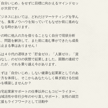
「自分いじめ」をせずに目標に向かえるマインドセッ
トが大切です。
ビジネスにおいては、どれだけマーケティングを学ん
でも、集客ノウハウを知っていてもなぜか前に進めな
くなる時があります。
その時に他人の力を借りることなく自分で現状分析
し、問題を解決して、また前に進む事ができたら成長
は止まる事はありません！
私は４０代の遅咲きで「貯金ゼロ」「人脈ゼロ」「資
格なし」のゼロの状態で起業しました。困難の連続で
したが、それを乗り越え今があります。
まずは「自分いじめ」しない健康な起業家としてのあ
り方を体得し、そこからあなたらしく稼ぎ続ける仕組
みを構築しませんか？
自宅起業家サポートの仕事以外にもコピーライター、
地域活性や非行少年のやり直しサポート、女性の就労
支援もライフワークとして活動中