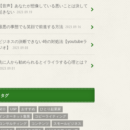
【音声】あなたが想像している悪いことは決して
起きない
2023.09.19
最悪の事態でも笑顔で前進する方法
2023.09.16
ビジネスの決断できない時の対処法【youtubeラ
ジオ】
2023.09.08
先に人から勧められるとイライラする心理とは？
2023.09.01
タグ
SEO
USP
おすすめ
ひとり起業家
インターネット集客
コピーライティング
コンサルティング
コンテンツ
スモールビジネス