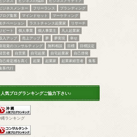
ビジネス
ビジネスの悩み
ビジネスアイディア
ビジネスメンター
フリーランス
ブランディング
ブログ集客
マインドセット
マーケティング
モチベーション
ラストチャンス起業家
リサーチ
リピート
個人事業
個人事業主
凡人起業家
収入アップ
売上アップ
夢
夢実現
幸せ
新垣覚のコンサルティング
無料相談
目標
目標設定
経営者
自営業
自宅起業
自宅起業家
自己啓発
自己肯定感を高く
起業
起業家
起業家経営者
集客
集客代行
人気ブログランキングご協力下さい♪
沖縄ランキング