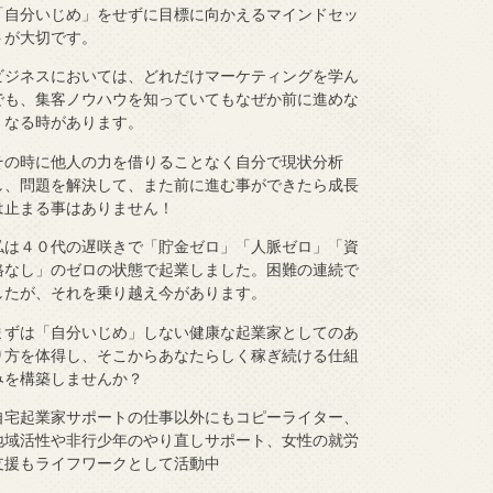
「自分いじめ」をせずに目標に向かえるマインドセッ
トが大切です。
ビジネスにおいては、どれだけマーケティングを学ん
でも、集客ノウハウを知っていてもなぜか前に進めな
くなる時があります。
その時に他人の力を借りることなく自分で現状分析
し、問題を解決して、また前に進む事ができたら成長
は止まる事はありません！
私は４０代の遅咲きで「貯金ゼロ」「人脈ゼロ」「資
格なし」のゼロの状態で起業しました。困難の連続で
したが、それを乗り越え今があります。
まずは「自分いじめ」しない健康な起業家としてのあ
り方を体得し、そこからあなたらしく稼ぎ続ける仕組
みを構築しませんか？
自宅起業家サポートの仕事以外にもコピーライター、
地域活性や非行少年のやり直しサポート、女性の就労
支援もライフワークとして活動中