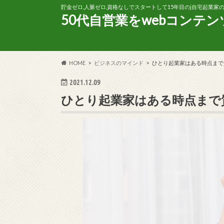
貯金ゼロ,人脈ゼロ,資格なしでスタートして15年目のj自宅起業
50代自営業をwebコンテ
HOME
ビジネスのマインド
ひとり起業家はある時点まで
2021.12.09
ひとり起業家はある時点まで