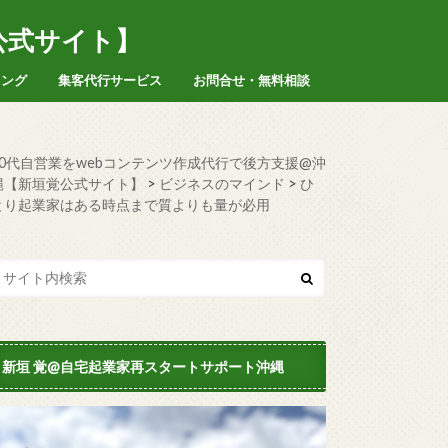
公式サイト】
ィング
集客代行サービス
お問合せ・無料相談
50代自営業をwebコンテンツ作成代行で後方支援@沖
縄【新垣覚公式サイト】
>
ビジネスのマインド
>
ひ
とり起業家はある時点まで質よりも量が必用
新垣 覚@自宅起業家再スタートサポート沖縄