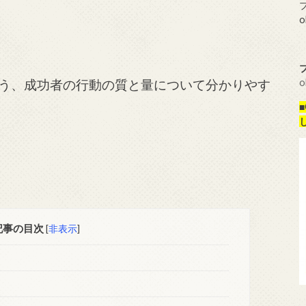
プ
o
o
う、成功者の行動の質と量について分かりやす
記事の目次
[
非表示
]