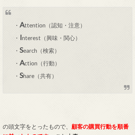
A
・
ttention（認知・注意）
I
・
nterest（興味・関心）
S
・
earch（検索）
A
・
ction（行動）
S
・
hare（共有）
の頭文字をとったもので、
顧客の購買行動を順番