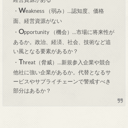
W
・
eakness （弱み）…認知度、価格
面、経営資源がない
O
・
pportunity （機会）…市場に将来性が
あるか。政治、経済、社会、技術など追
い風となる要素があるか？
T
・
hreat（脅威）…新規参入企業や競合
他社に強い企業があるか。代替となるサ
ービスやサプライチェーンで警戒すべき
部分はあるか？