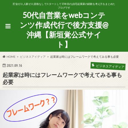
貯金ゼロ,人脈ゼロ,資格なしでスタートして15年目のj自宅起業家の経験を考え方をまとめた
ブログです
50代自営業をwebコンテ
ンツ作成代行で後方支援@
沖縄【新垣覚公式サイ
ト】
HOME
ビジネスアイディア
起業家は時にはフレームワークで考えてみる事も必要
2021.09.16
ビジネスアイディア
起業家は時にはフレームワークで考えてみる事も
必要