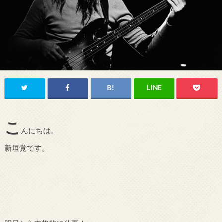
こ
んにちは。
新垣覚です。