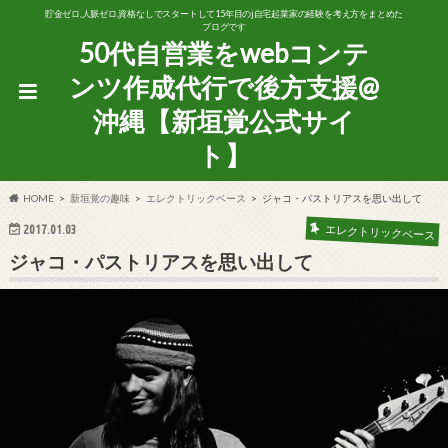
貯金ゼロ,人脈ゼロ,資格なしでスタートして15年目のj自宅起業家の経験を考え方をまとめた
ブログです
50代自営業をwebコンテ
ンツ作成代行で後方支援@
沖縄【新垣覚公式サイ
ト】
HOME
新垣覚の趣味
エレクトリックベース
ジャコ・パストリアスを思い出して
2017.01.03
エレクトリックベース
ジャコ・パストリアスを思い出して