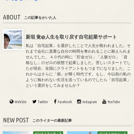
流してくれるサイ
ト
ABOUT
この記事をかいた人
新垣 覚@人生を取り戻す自宅起業サポート
私は「自宅起業」を選択したことで人生が救われました。そ
れまで会社に貴重な自分の時間を奪われることに耐えられま
せんでした。 ４０代の時に「貯金ゼロ」「人脈ゼロ」「資
格なし」のゼロの状態で起業しました。苦しいスタートでし
たが現在、全国にクライアントをもつまでになりました。こ
れからはさらに「個」が輝く時代です。もし、今以前の私の
ように報われない生活を送っているのでしたら「自宅起業」
という選択をしてみませんか？
WebSite
Twitter
Facebook
Instagram
YouTube
NEW POST
このライターの最新記事
ビジネスアイディア
ビジネスのマインド