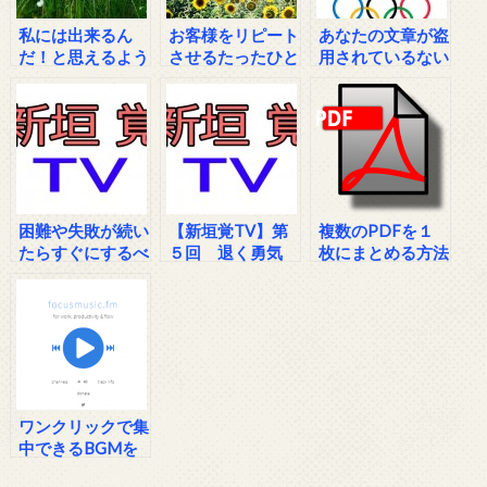
私には出来るん
お客様をリピート
あなたの文章が盗
だ！と思えるよう
させるたったひと
用されているない
になるシンプルな
つの方法
か？チェックでき
方法
るサイト
困難や失敗が続い
【新垣覚TV】第
複数のPDFを１
たらすぐにするべ
５回 退く勇気
枚にまとめる方法
き事
ワンクリックで集
中できるBGMを
流してくれるサイ