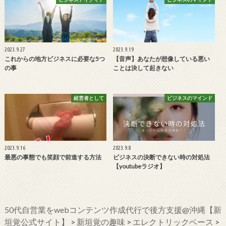
2023.9.27
2023.9.19
これからの地方ビジネスに必要な5つ
【音声】あなたが想像している悪い
の事
ことは決して起きない
経営者として
ビジネスのマインド
2023.9.16
2023.9.8
最悪の事態でも笑顔で前進する方法
ビジネスの決断できない時の対処法
【youtubeラジオ】
50代自営業をwebコンテンツ作成代行で後方支援@沖縄【新
垣覚公式サイト】
>
新垣覚の趣味
>
エレクトリックベース
>