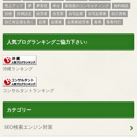
売上アップ
夢
夢実現
幸せ
新垣覚のコンサルティング
無料相談
目標
目標設定
経営者
自営業
自宅起業
自宅起業家
自己啓発
自己肯定感を高く
起業
起業家
起業家経営者
集客
集客代行
人気ブログランキングご協力下さい♪
沖縄ランキング
コンサルタントランキング
カテゴリー
SEO検索エンジン対策