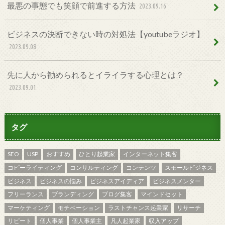
最悪の事態でも笑顔で前進する方法
2023.09.16
ビジネスの決断できない時の対処法【youtubeラジオ】
2023.09.08
先に人から勧められるとイライラする心理とは？
2023.09.01
タグ
SEO
USP
おすすめ
ひとり起業家
インターネット集客
コピーライティング
コンサルティング
コンテンツ
スモールビジネス
ビジネス
ビジネスの悩み
ビジネスアイディア
ビジネスメンター
フリーランス
ブランディング
ブログ集客
マインドセット
マーケティング
モチベーション
ラストチャンス起業家
リサーチ
リピート
個人事業
個人事業主
凡人起業家
収入アップ