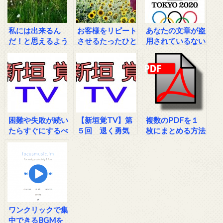
私には出来るん
お客様をリピート
あなたの文章が盗
だ！と思えるよう
させるたったひと
用されているない
になるシンプルな
つの方法
か？チェックでき
方法
るサイト
困難や失敗が続い
【新垣覚TV】第
複数のPDFを１
たらすぐにするべ
５回 退く勇気
枚にまとめる方法
き事
ワンクリックで集
中できるBGMを