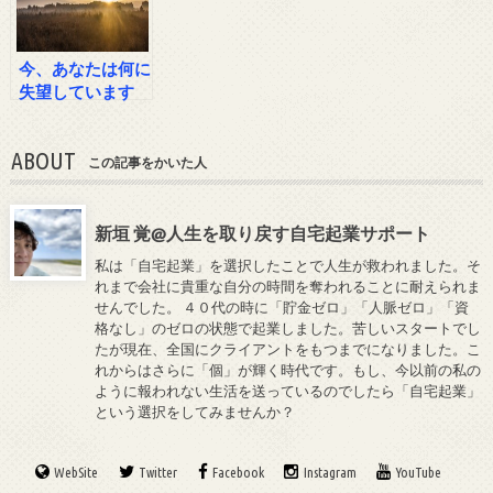
今、あなたは何に
失望しています
か？
ABOUT
この記事をかいた人
新垣 覚@人生を取り戻す自宅起業サポート
私は「自宅起業」を選択したことで人生が救われました。そ
れまで会社に貴重な自分の時間を奪われることに耐えられま
せんでした。 ４０代の時に「貯金ゼロ」「人脈ゼロ」「資
格なし」のゼロの状態で起業しました。苦しいスタートでし
たが現在、全国にクライアントをもつまでになりました。こ
れからはさらに「個」が輝く時代です。もし、今以前の私の
ように報われない生活を送っているのでしたら「自宅起業」
という選択をしてみませんか？
WebSite
Twitter
Facebook
Instagram
YouTube