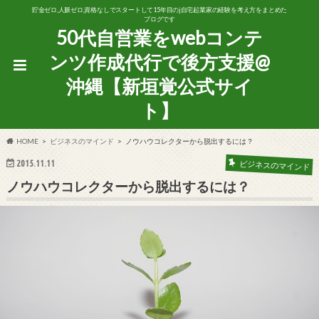
貯金ゼロ,人脈ゼロ,資格なしでスタートして15年目のj自宅起業家の経験を考え方をまとめた
ブログです
50代自営業をwebコンテ
ンツ作成代行で後方支援@
沖縄【新垣覚公式サイ
ト】
HOME
ビジネスのマインド
ノウハウコレクターから脱出するには？
2015.11.11
ビジネスのマインド
ノウハウコレクターから脱出するには？