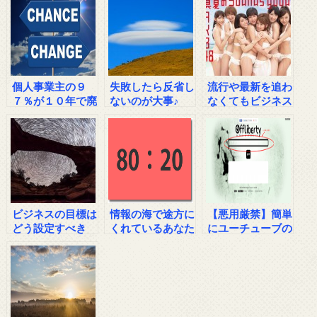
個人事業主の９
失敗したら反省し
流行や最新を追わ
７％が１０年で廃
ないのが大事♪
なくてもビジネス
業という事実
で結果を出すに
は？
ビジネスの目標は
情報の海で途方に
【悪用厳禁】簡単
どう設定すべき
くれているあなた
にユーチューブの
か？
へ
動画を保存する方
法