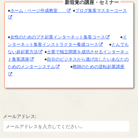
新垣覚の講座・セミナー
●
ホーム・ページ作成教室
●
ブログ集客マスターコース
●
女性のためのプチ起業インターネット集客コース
●
イ
ンターネット集客インストラクター養成コース
●
とんでも
ない超起業方法
●
士業で独立開業を成功させるインターネッ
ト集客講座
●
自分のビジネスから逃げ出したいあなたの
ためのメンターシステム
●
教師のための逆転起業講座
メールアドレス: