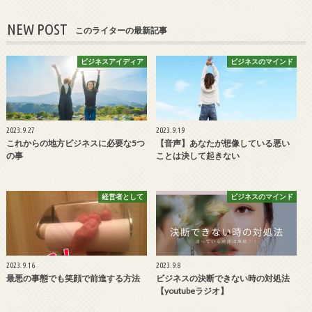
NEW POST
このライターの最新記事
ビジネスアイディア
ビジネスのマインド
2023.9.27
2023.9.19
これからの地方ビジネスに必要な5つ
【音声】あなたが想像している悪い
の事
ことは決して起きない
経営者として
ビジネスのマインド
2023.9.16
2023.9.8
最悪の事態でも笑顔で前進する方法
ビジネスの決断できない時の対処法
【youtubeラジオ】