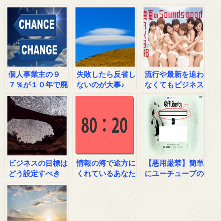
い
個人事業主の９
失敗したら反省し
流行や最新を追わ
７％が１０年で廃
ないのが大事♪
なくてもビジネス
業という事実
で結果を出すに
は？
ビジネスの目標は
情報の海で途方に
【悪用厳禁】簡単
どう設定すべき
くれているあなた
にユーチューブの
か？
へ
動画を保存する方
法