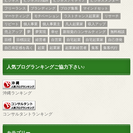
ビジネス
ビジネスの悩み
ビジネスアイディア
ビジネスメンター
フリーランス
ブランディング
ブログ集客
マインドセット
マーケティング
モチベーション
ラストチャンス起業家
リサーチ
リピート
個人事業
個人事業主
凡人起業家
収入アップ
売上アップ
夢
夢実現
幸せ
新垣覚のコンサルティング
無料相談
目標
目標設定
経営者
自営業
自宅起業
自宅起業家
自己啓発
自己肯定感を高く
起業
起業家
起業家経営者
集客
集客代行
人気ブログランキングご協力下さい♪
沖縄ランキング
コンサルタントランキング
カテゴリー