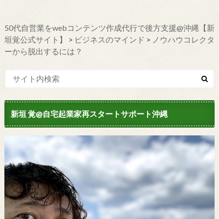
50代自営業をwebコンテンツ作成代行で後方支援@沖縄【新
垣覚公式サイト】
>
ビジネスのマインド
>
ノウハウコレクタ
ーから脱出するには？
新垣 覚@自宅起業家再スタートサポート沖縄