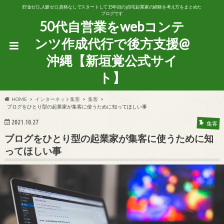
貯金ゼロ,人脈ゼロ,資格なしでスタートして15年目のj自宅起業家の経験を考え方をまとめた
ブログです
50代自営業をwebコンテ
ンツ作成代行で後方支援@
沖縄【新垣覚公式サイ
ト】
HOME
インターネット集客
集客
ブログをひとり型の起業家が集客に使うために知ってほしい事
2021.10.27
集客
ブログをひとり型の起業家が集客に使うために知
ってほしい事