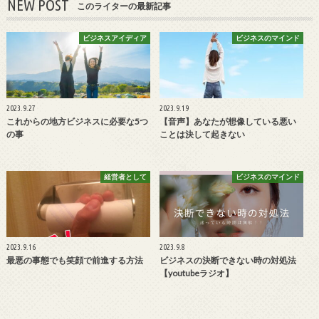
NEW POST
このライターの最新記事
ビジネスアイディア
ビジネスのマインド
2023.9.27
2023.9.19
これからの地方ビジネスに必要な5つ
【音声】あなたが想像している悪い
の事
ことは決して起きない
経営者として
ビジネスのマインド
2023.9.16
2023.9.8
最悪の事態でも笑顔で前進する方法
ビジネスの決断できない時の対処法
【youtubeラジオ】