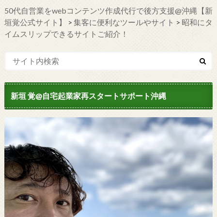
50代自営業をwebコンテンツ作成代行で後方支援@沖縄【新
垣覚公式サイト】
>
集客に便利なツールやサイト
>
昭和にタ
イムスリップできるサイトご紹介！
新垣 覚@自宅起業家再スタートサポート沖縄