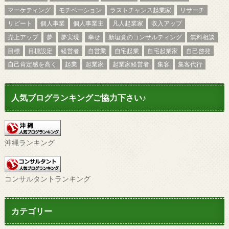
マーケティング
モチベーション
ラストチャンス起業家
リサーチ
リピート
個人事業
個人事業主
凡人起業家
収入アップ
売上アップ
夢
夢実現
幸せ
新垣覚のコンサルティング
無料相談
目標
目標設定
経営者
自営業
自宅起業
自宅起業家
自己啓発
自己肯定感を高く
起業
起業家
起業家経営者
集客
集客代行
人気ブログランキングご協力下さい♪
沖縄ランキング
コンサルタントランキング
カテゴリー