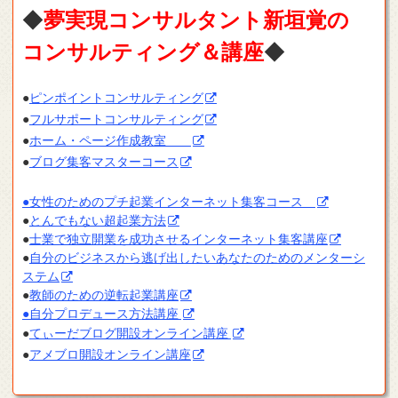
◆
夢実現コンサルタント新垣覚の
コンサルティング＆講座
◆
●
ピンポイントコンサルティング
●
フルサポートコンサルティング
●
ホーム・ページ作成教室
●
ブログ集客マスターコース
●女性のためのプチ起業インターネット集客コース
●
とんでもない超起業方法
●
士業で独立開業を成功させるインターネット集客講座
●
自分のビジネスから逃げ出したいあなたのためのメンターシ
ステム
●
教師のための逆転起業講座
●自分プロデュース方法講座
●
てぃーだブログ開設オンライン講座
●
アメブロ開設オンライン講座