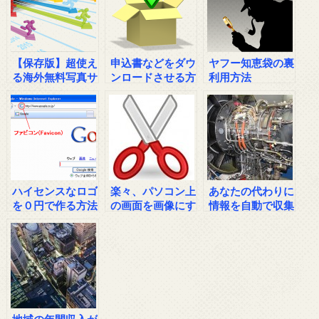
【保存版】超使え
申込書などをダウ
ヤフー知恵袋の裏
る海外無料写真サ
ンロードさせる方
利用方法
イト
法
ハイセンスなロゴ
楽々、パソコン上
あなたの代わりに
を０円で作る方法
の画面を画像にす
情報を自動で収集
る方法
するマシーン
地域の年間収入が