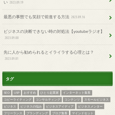
い
2023.09.19
最悪の事態でも笑顔で前進する方法
2023.09.16
ビジネスの決断できない時の対処法【youtubeラジオ】
2023.09.08
先に人から勧められるとイライラする心理とは？
2023.09.01
タグ
SEO
USP
おすすめ
ひとり起業家
インターネット集客
コピーライティング
コンサルティング
コンテンツ
スモールビジネス
ビジネス
ビジネスの悩み
ビジネスアイディア
ビジネスメンター
フリーランス
ブランディング
ブログ集客
マインドセット