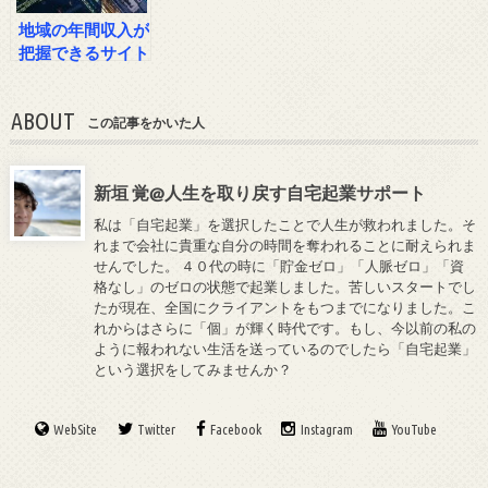
地域の年間収入が
把握できるサイト
ABOUT
この記事をかいた人
新垣 覚@人生を取り戻す自宅起業サポート
私は「自宅起業」を選択したことで人生が救われました。そ
れまで会社に貴重な自分の時間を奪われることに耐えられま
せんでした。 ４０代の時に「貯金ゼロ」「人脈ゼロ」「資
格なし」のゼロの状態で起業しました。苦しいスタートでし
たが現在、全国にクライアントをもつまでになりました。こ
れからはさらに「個」が輝く時代です。もし、今以前の私の
ように報われない生活を送っているのでしたら「自宅起業」
という選択をしてみませんか？
WebSite
Twitter
Facebook
Instagram
YouTube