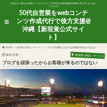
貯金ゼロ,人脈ゼロ,資格なしでスタートして15年目のj自宅起業家の経験を考え方をまとめた
ブログです
50代自営業をwebコンテ
ンツ作成代行で後方支援@
沖縄【新垣覚公式サイ
ト】
HOME
新垣覚の商品・サービス
ブログを頑張ったからお客様が来るのではない
新垣覚の商品・サービス
2016.12.05
ブログを頑張ったからお客様が来るのではない