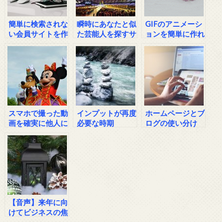
簡単に検索されな
瞬時にあなたと似
GIFのアニメーシ
い会員サイトを作
た芸能人を探すサ
ョンを簡単に作れ
る方法
イト
るツールLICEcap
スマホで撮った動
インプットが再度
ホームページとブ
画を確実に他人に
必要な時期
ログの使い分け
送る方法
は？
【音声】来年に向
けてビジネスの焦