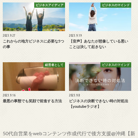
ビジネスアイディア
ビジネスのマインド
2023.9.27
2023.9.19
これからの地方ビジネスに必要な5つ
【音声】あなたが想像している悪い
の事
ことは決して起きない
経営者として
ビジネスのマインド
2023.9.16
2023.9.8
最悪の事態でも笑顔で前進する方法
ビジネスの決断できない時の対処法
【youtubeラジオ】
50代自営業をwebコンテンツ作成代行で後方支援@沖縄【新