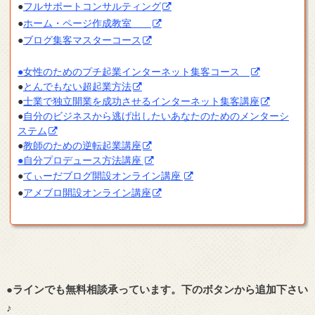
●
フルサポートコンサルティング
●
ホーム・ページ作成教室
●
ブログ集客マスターコース
●女性のためのプチ起業インターネット集客コース
●
とんでもない超起業方法
●
士業で独立開業を成功させるインターネット集客講座
●
自分のビジネスから逃げ出したいあなたのためのメンターシ
ステム
●
教師のための逆転起業講座
●自分プロデュース方法講座
●
てぃーだブログ開設オンライン講座
●
アメブロ開設オンライン講座
●ラインでも無料相談承っています。下のボタンから追加下さい
♪