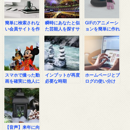
簡単に検索されな
瞬時にあなたと似
GIFのアニメーシ
い会員サイトを作
た芸能人を探すサ
ョンを簡単に作れ
る方法
イト
るツールLICEcap
スマホで撮った動
インプットが再度
ホームページとブ
画を確実に他人に
必要な時期
ログの使い分け
送る方法
は？
【音声】来年に向