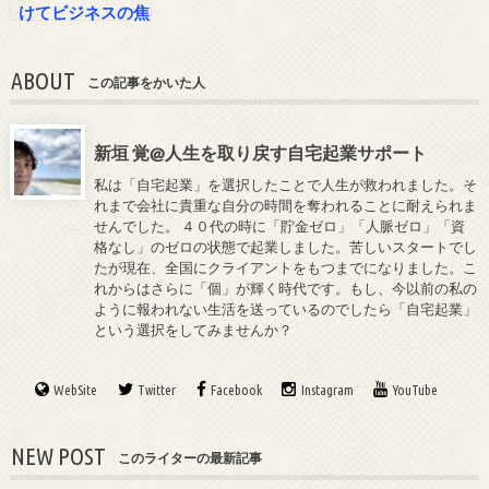
けてビジネスの焦
りと危機感を脱出
する方法
ABOUT
この記事をかいた人
新垣 覚@人生を取り戻す自宅起業サポート
私は「自宅起業」を選択したことで人生が救われました。そ
れまで会社に貴重な自分の時間を奪われることに耐えられま
せんでした。 ４０代の時に「貯金ゼロ」「人脈ゼロ」「資
格なし」のゼロの状態で起業しました。苦しいスタートでし
たが現在、全国にクライアントをもつまでになりました。こ
れからはさらに「個」が輝く時代です。もし、今以前の私の
ように報われない生活を送っているのでしたら「自宅起業」
という選択をしてみませんか？
WebSite
Twitter
Facebook
Instagram
YouTube
NEW POST
このライターの最新記事