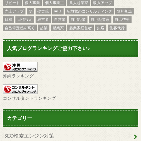
リピート
個人事業
個人事業主
凡人起業家
収入アップ
売上アップ
夢
夢実現
幸せ
新垣覚のコンサルティング
無料相談
目標
目標設定
経営者
自営業
自宅起業
自宅起業家
自己啓発
自己肯定感を高く
起業
起業家
起業家経営者
集客
集客代行
人気ブログランキングご協力下さい♪
沖縄ランキング
コンサルタントランキング
カテゴリー
SEO検索エンジン対策