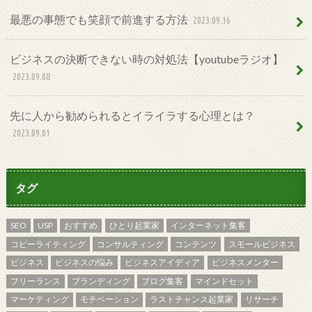
最悪の事態でも笑顔で前進する方法
2023.09.16
ビジネスの決断できない時の対処法【youtubeラジオ】
2023.09.08
先に人から勧められるとイライラする心理とは？
2023.09.01
タグ
SEO
USP
おすすめ
ひとり起業家
インターネット集客
コピーライティング
コンサルティング
コンテンツ
スモールビジネス
ビジネス
ビジネスの悩み
ビジネスアイディア
ビジネスメンター
フリーランス
ブランディング
ブログ集客
マインドセット
マーケティング
モチベーション
ラストチャンス起業家
リサーチ