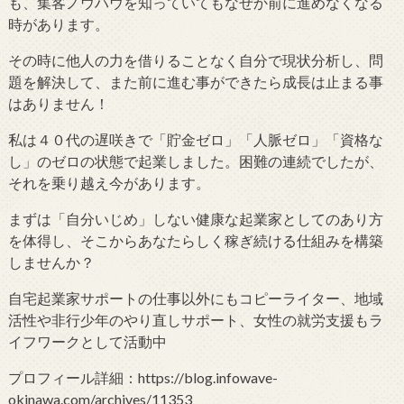
も、集客ノウハウを知っていてもなぜか前に進めなくなる
時があります。
その時に他人の力を借りることなく自分で現状分析し、問
題を解決して、また前に進む事ができたら成長は止まる事
はありません！
私は４０代の遅咲きで「貯金ゼロ」「人脈ゼロ」「資格な
し」のゼロの状態で起業しました。困難の連続でしたが、
それを乗り越え今があります。
まずは「自分いじめ」しない健康な起業家としてのあり方
を体得し、そこからあなたらしく稼ぎ続ける仕組みを構築
しませんか？
自宅起業家サポートの仕事以外にもコピーライター、地域
活性や非行少年のやり直しサポート、女性の就労支援もラ
イフワークとして活動中
プロフィール詳細：https://blog.infowave-
okinawa.com/archives/11353