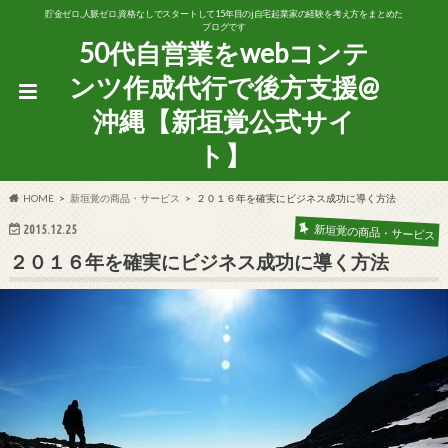
貯金ゼロ,人脈ゼロ,資格なしでスタートして15年目のj自宅起業家の経験を考え方をまとめた
ブログです
50代自営業をwebコンテ
ンツ作成代行で後方支援@
沖縄【新垣覚公式サイ
ト】
HOME
新垣覚の商品・サービス
２０１６年を確実にビジネス成功に導く方法
新垣覚の商品・サービス
2015.12.25
２０１６年を確実にビジネス成功に導く方法