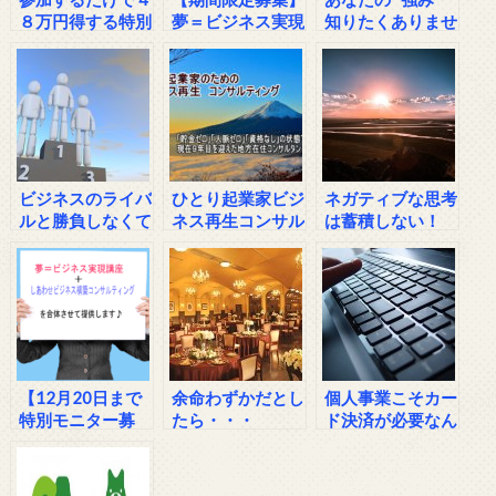
８万円得する特別
夢＝ビジネス実現
知りたくありませ
企画
サポートコンサル
んか？
ティング
ビジネスのライバ
ひとり起業家ビジ
ネガティブな思考
ルと勝負しなくて
ネス再生コンサル
は蓄積しない！
済む方法
ティング【新垣
覚】
【12月20日まで
余命わずかだとし
個人事業こそカー
特別モニター募
たら・・・
ド決済が必要なん
集】夢＝ビジネス
です！
実現コンサルティ
ング