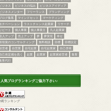
ビジネス
ビジネスの悩み
ビジネスアイディア
ビジネスメンター
フリーランス
ブランディング
ブログ集客
マインドセット
マーケティング
モチベーション
ラストチャンス起業家
リサーチ
リピート
個人事業
個人事業主
凡人起業家
収入アップ
売上アップ
夢
夢実現
幸せ
新垣覚のコンサルティング
無料相談
目標
目標設定
経営者
自営業
自宅起業
自宅起業家
自己啓発
自己肯定感を高く
起業
起業家
起業家経営者
集客
集客代行
人気ブログランキングご協力下さい♪
沖縄ランキング