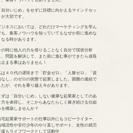
「自分いじめ」をせずに目標に向かえるマインドセッ
トが大切です。
ビジネスにおいては、どれだけマーケティングを学ん
でも、集客ノウハウを知っていてもなぜか前に進めな
くなる時があります。
その時に他人の力を借りることなく自分で現状分析
し、問題を解決して、また前に進む事ができたら成長
は止まる事はありません！
私は４０代の遅咲きで「貯金ゼロ」「人脈ゼロ」「資
格なし」のゼロの状態で起業しました。困難の連続で
したが、それを乗り越え今があります。
まずは「自分いじめ」しない健康な起業家としてのあ
り方を体得し、そこからあなたらしく稼ぎ続ける仕組
みを構築しませんか？
自宅起業家サポートの仕事以外にもコピーライター、
地域活性や非行少年のやり直しサポート、女性の就労
支援もライフワークとして活動中