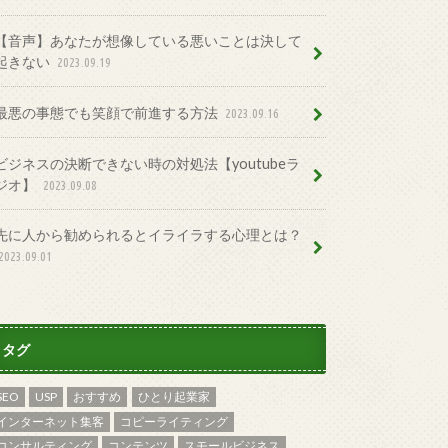
【音声】あなたが想像している悪いことは決して
起きない
2023.09.19
最悪の事態でも笑顔で前進する方法
2023.09.16
ビジネスの決断できない時の対処法【youtubeラ
ジオ】
2023.09.08
先に人から勧められるとイライラする心理とは？
2023.09.01
タグ
SEO
USP
おすすめ
ひとり起業家
インターネット集客
コピーライティング
コンサルティング
コンテンツ
スモールビジネス