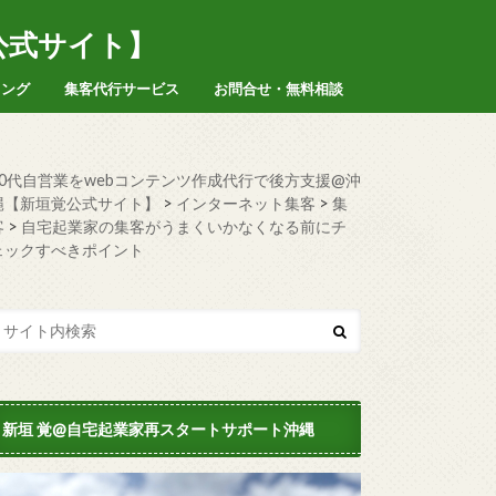
公式サイト】
ィング
集客代行サービス
お問合せ・無料相談
50代自営業をwebコンテンツ作成代行で後方支援@沖
縄【新垣覚公式サイト】
>
インターネット集客
>
集
客
>
自宅起業家の集客がうまくいかなくなる前にチ
ェックすべきポイント
新垣 覚@自宅起業家再スタートサポート沖縄