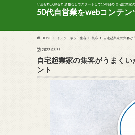
貯金ゼロ,人脈ゼロ,資格なしでスタートして15年目のj自宅起業
50代自営業をwebコンテ
HOME
インターネット集客
集客
自宅起業家の集客が
2022.08.22
自宅起業家の集客がうまくい
ント