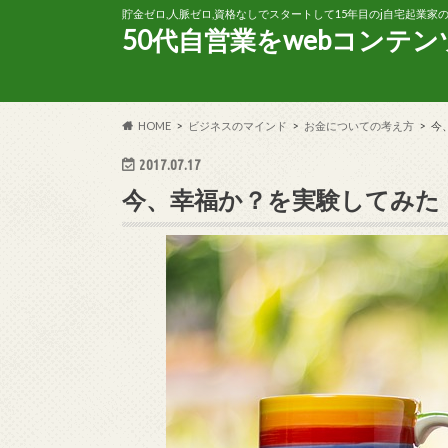
貯金ゼロ,人脈ゼロ,資格なしでスタートして15年目のj自宅起業
50代自営業をwebコンテ
HOME
ビジネスのマインド
お金についての考え方
今
2017.07.17
今、幸福か？を実験してみた