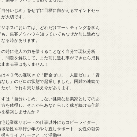
「自分いじめ」をせずに目標に向かえるマインドセッ
トが大切です。
ビジネスにおいては、どれだけマーケティングを学ん
でも、集客ノウハウを知っていてもなぜか前に進めな
くなる時があります。
その時に他人の力を借りることなく自分で現状分析
し、問題を解決して、また前に進む事ができたら成長
は止まる事はありません！
私は４０代の遅咲きで「貯金ゼロ」「人脈ゼロ」「資
格なし」のゼロの状態で起業しました。困難の連続で
したが、それを乗り越え今があります。
まずは「自分いじめ」しない健康な起業家としてのあ
り方を体得し、そこからあなたらしく稼ぎ続ける仕組
みを構築しませんか？
自宅起業家サポートの仕事以外にもコピーライター、
地域活性や非行少年のやり直しサポート、女性の就労
支援もライフワークとして活動中