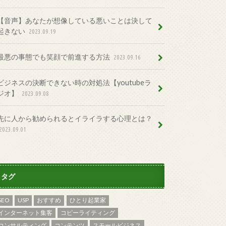
【音声】あなたが想像している悪いことは決して
起きない
2023.09.19
最悪の事態でも笑顔で前進する方法
2023.09.16
ビジネスの決断できない時の対処法【youtubeラ
ジオ】
2023.09.08
先に人から勧められるとイライラする心理とは？
2023.09.01
タグ
SEO
USP
おすすめ
ひとり起業家
インターネット集客
コピーライティング
コンサルティング
コンテンツ
スモールビジネス