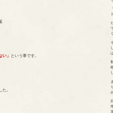
葉
ない」
という事です。
した。