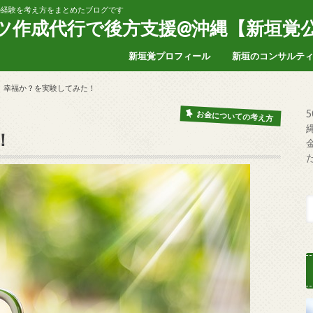
家の経験を考え方をまとめたブログです
ンツ作成代行で後方支援@沖縄【新垣覚
新垣覚プロフィール
新垣のコンサルテ
、幸福か？を実験してみた！
お金についての考え方
！