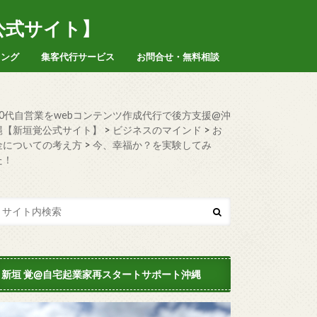
公式サイト】
ィング
集客代行サービス
お問合せ・無料相談
50代自営業をwebコンテンツ作成代行で後方支援@沖
縄【新垣覚公式サイト】
>
ビジネスのマインド
>
お
金についての考え方
>
今、幸福か？を実験してみ
た！
新垣 覚@自宅起業家再スタートサポート沖縄