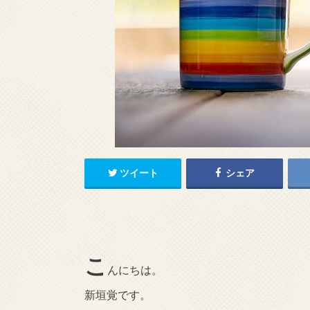
ツイート
シェア
こ
んにちは。
新垣覚です。