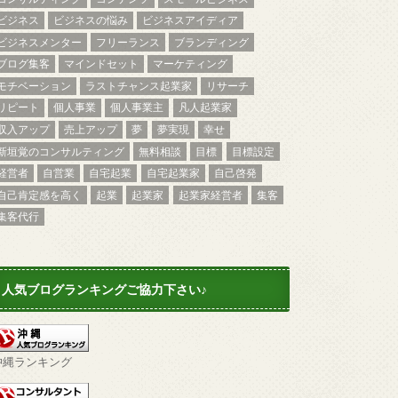
ビジネス
ビジネスの悩み
ビジネスアイディア
ビジネスメンター
フリーランス
ブランディング
ブログ集客
マインドセット
マーケティング
モチベーション
ラストチャンス起業家
リサーチ
リピート
個人事業
個人事業主
凡人起業家
収入アップ
売上アップ
夢
夢実現
幸せ
新垣覚のコンサルティング
無料相談
目標
目標設定
経営者
自営業
自宅起業
自宅起業家
自己啓発
自己肯定感を高く
起業
起業家
起業家経営者
集客
集客代行
人気ブログランキングご協力下さい♪
沖縄ランキング