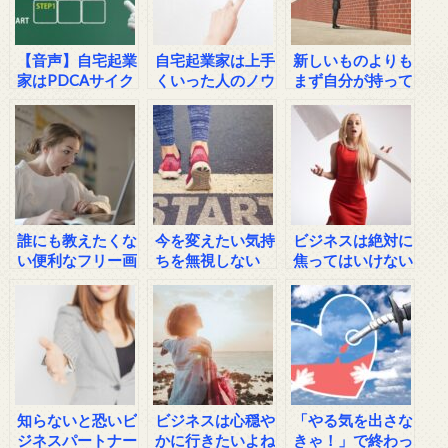
【音声】自宅起業
自宅起業家は上手
新しいものよりも
家はPDCAサイク
くいった人のノウ
まず自分が持って
ルなんてやめちゃ
ハウのモノマネは
いるもので勝負し
え！
するな！
てみない？
誰にも教えたくな
今を変えたい気持
ビジネスは絶対に
い便利なフリー画
ちを無視しない
焦ってはいけない
像サービス
で！
【ひとり起業家向
け】
知らないと恐いビ
ビジネスは心穏や
「やる気を出さな
ジネスパートナー
かに行きたいよね
きゃ！」で終わっ