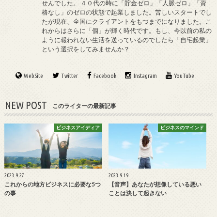
せんでした。 ４０代の時に「貯金ゼロ」「人脈ゼロ」「資
格なし」のゼロの状態で起業しました。苦しいスタートでし
たが現在、全国にクライアントをもつまでになりました。こ
れからはさらに「個」が輝く時代です。もし、今以前の私の
ように報われない生活を送っているのでしたら「自宅起業」
という選択をしてみませんか？
WebSite
Twitter
Facebook
Instagram
YouTube
NEW POST
このライターの最新記事
ビジネスアイディア
ビジネスのマインド
2023.9.27
2023.9.19
これからの地方ビジネスに必要な5つ
【音声】あなたが想像している悪い
の事
ことは決して起きない