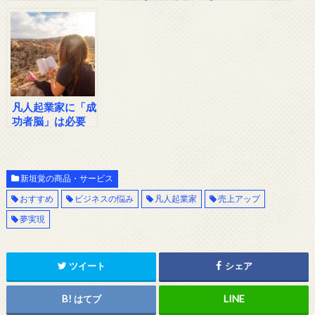
選び【凡人起業家
てしまうあなたへ
必読】
の処方箋
凡人起業家に「成
功者脳」は必要
か？
新垣覚の商品・サービス
おすすめ
ビジネスの悩み
凡人起業家
売上アップ
夢実現
ツイート
シェア
はてブ