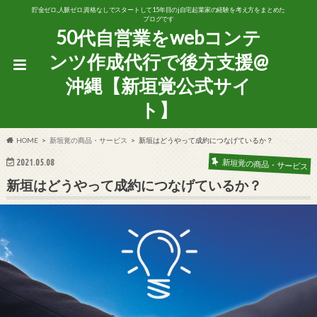
貯金ゼロ,人脈ゼロ,資格なしでスタートして15年目のj自宅起業家の経験を考え方をまとめた
ブログです
50代自営業をwebコンテ
ンツ作成代行で後方支援@
沖縄【新垣覚公式サイ
ト】
HOME
新垣覚の商品・サービス
新垣はどうやって成約につなげているか？
新垣覚の商品・サービス
2021.05.08
新垣はどうやって成約につなげているか？