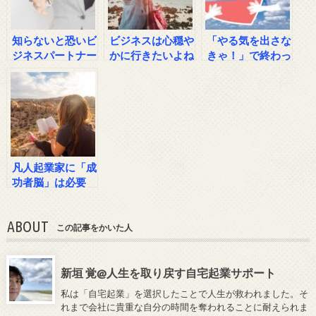
知らないと恐いビ
ビジネスは心穏や
「やる気を出さな
ジネスパートナー
かに行きたいよね
きゃ！」で終わっ
選び【凡人起業家
てしまうあなたへ
必読】
の処方箋
凡人起業家に「成
功者脳」は必要
か？
ABOUT
この記事をかいた人
新垣 覚@人生を取り戻す自宅起業サポート
私は「自宅起業」を選択したことで人生が救われました。そ
れまで会社に貴重な自分の時間を奪われることに耐えられま