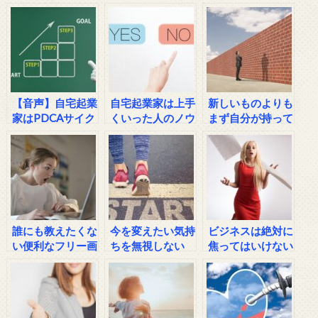
【音声】自宅起業
自宅起業家は上手
新しいものよりも
家はPDCAサイク
くいった人のノウ
まず自分が持って
ルなんてやめちゃ
ハウのモノマネは
いるもので勝負し
え！
するな！
てみない？
誰にも教えたくな
今を変えたい気持
ビジネスは絶対に
い便利なフリー画
ちを無視しない
焦ってはいけない
像サービス
で！
【ひとり起業家向
け】