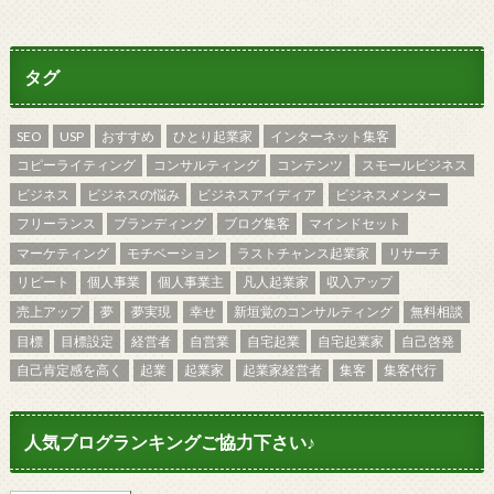
タグ
SEO
USP
おすすめ
ひとり起業家
インターネット集客
コピーライティング
コンサルティング
コンテンツ
スモールビジネス
ビジネス
ビジネスの悩み
ビジネスアイディア
ビジネスメンター
フリーランス
ブランディング
ブログ集客
マインドセット
マーケティング
モチベーション
ラストチャンス起業家
リサーチ
リピート
個人事業
個人事業主
凡人起業家
収入アップ
売上アップ
夢
夢実現
幸せ
新垣覚のコンサルティング
無料相談
目標
目標設定
経営者
自営業
自宅起業
自宅起業家
自己啓発
自己肯定感を高く
起業
起業家
起業家経営者
集客
集客代行
人気ブログランキングご協力下さい♪