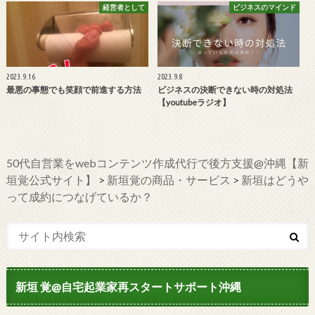
経営者として
ビジネスのマインド
2023.9.16
2023.9.8
最悪の事態でも笑顔で前進する方法
ビジネスの決断できない時の対処法
【youtubeラジオ】
50代自営業をwebコンテンツ作成代行で後方支援@沖縄【新
垣覚公式サイト】
>
新垣覚の商品・サービス
>
新垣はどうや
って成約につなげているか？
新垣 覚@自宅起業家再スタートサポート沖縄