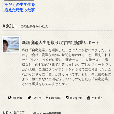
汗だくの中学生を
抱えた時思った事
ABOUT
この記事をかいた人
新垣 覚@人生を取り戻す自宅起業サポート
私は「自宅起業」を選択したことで人生が救われました。そ
れまで会社に貴重な自分の時間を奪われることに耐えられま
せんでした。 ４０代の時に「貯金ゼロ」「人脈ゼロ」「資
格なし」のゼロの状態で起業しました。苦しいスタートでし
たが現在、全国にクライアントをもつまでになりました。こ
れからはさらに「個」が輝く時代です。もし、今以前の私の
ように報われない生活を送っているのでしたら「自宅起業」
という選択をしてみませんか？
WebSite
Twitter
Facebook
Instagram
YouTube
NEW POST
このライターの最新記事