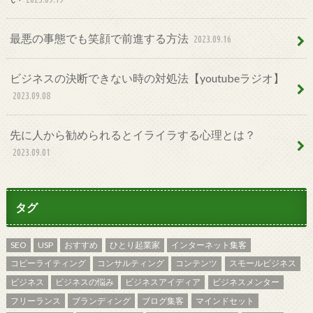
最悪の事態でも笑顔で前進する方法
2023.09.16
ビジネスの決断できない時の対処法【youtubeラジオ】
2023.09.08
先に人から勧められるとイライラする心理とは？
2023.09.01
タグ
SEO
USP
おすすめ
ひとり起業家
インターネット集客
コピーライティング
コンサルティング
コンテンツ
スモールビジネス
ビジネス
ビジネスの悩み
ビジネスアイディア
ビジネスメンター
フリーランス
ブランディング
ブログ集客
マインドセット