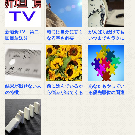
新垣覚TV 第二
時には自分に甘く
がんばり続けても
回目放送分
なる事も必要
いつまでもラクに
ならないのはな
ぜ？？
結果が出せない人
前に進んでいるか
あなたもやってい
の特徴
ら悩みが出てくる
る優先順位の間違
い