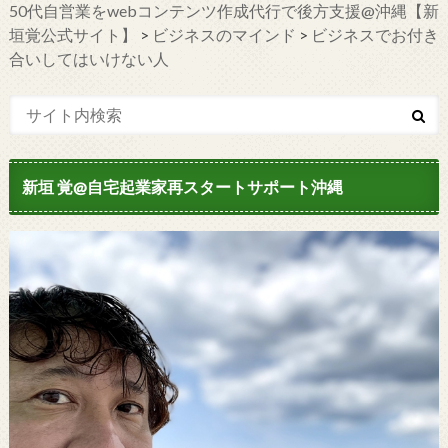
50代自営業をwebコンテンツ作成代行で後方支援@沖縄【新
垣覚公式サイト】
>
ビジネスのマインド
>
ビジネスでお付き
合いしてはいけない人
新垣 覚@自宅起業家再スタートサポート沖縄