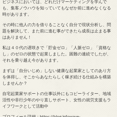
ビジネスにおいては、どれだけマーケティングを学んで
も、集客ノウハウを知っていてもなぜか前に進めなくなる
時があります。
その時に他人の力を借りることなく自分で現状分析し、問
題を解決して、また前に進む事ができたら成長は止まる事
はありません！
私は４０代の遅咲きで「貯金ゼロ」「人脈ゼロ」「資格な
し」のゼロの状態で起業しました。困難の連続でしたが、
それを乗り越え今があります。
まずは「自分いじめ」しない健康な起業家としてのあり方
を体得し、そこからあなたらしく稼ぎ続ける仕組みを構築
しませんか？
自宅起業家サポートの仕事以外にもコピーライター、地域
活性や非行少年のやり直しサポート、女性の就労支援もラ
イフワークとして活動中
プロフィール詳細：https://blog.infowave-