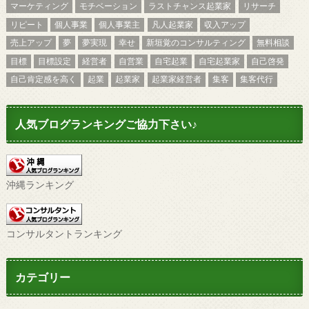
マーケティング
モチベーション
ラストチャンス起業家
リサーチ
リピート
個人事業
個人事業主
凡人起業家
収入アップ
売上アップ
夢
夢実現
幸せ
新垣覚のコンサルティング
無料相談
目標
目標設定
経営者
自営業
自宅起業
自宅起業家
自己啓発
自己肯定感を高く
起業
起業家
起業家経営者
集客
集客代行
人気ブログランキングご協力下さい♪
沖縄ランキング
コンサルタントランキング
カテゴリー