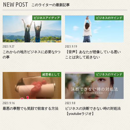
NEW POST
このライターの最新記事
ビジネスアイディア
ビジネスのマインド
2023.9.27
2023.9.19
これからの地方ビジネスに必要な5つ
【音声】あなたが想像している悪い
の事
ことは決して起きない
経営者として
ビジネスのマインド
2023.9.16
2023.9.8
最悪の事態でも笑顔で前進する方法
ビジネスの決断できない時の対処法
【youtubeラジオ】