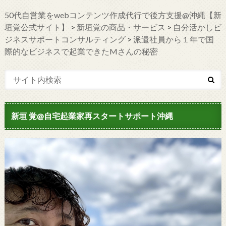
50代自営業をwebコンテンツ作成代行で後方支援@沖縄【新
垣覚公式サイト】
>
新垣覚の商品・サービス
>
自分活かしビ
ジネスサポートコンサルティング
>
派遣社員から１年で国
際的なビジネスで起業できたMさんの秘密
新垣 覚@自宅起業家再スタートサポート沖縄