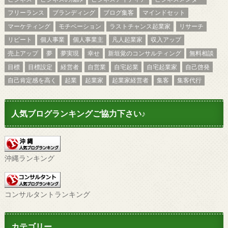
フリーランス
ブランディング
ブログ集客
マインドセット
マーケティング
モチベーション
ラストチャンス起業家
リサーチ
リピート
個人事業
個人事業主
凡人起業家
収入アップ
売上アップ
夢
夢実現
幸せ
新垣覚のコンサルティング
無料相談
目標
目標設定
経営者
自営業
自宅起業
自宅起業家
自己啓発
自己肯定感を高く
起業
起業家
起業家経営者
集客
集客代行
人気ブログランキングご協力下さい♪
沖縄ランキング
コンサルタントランキング
カテゴリー