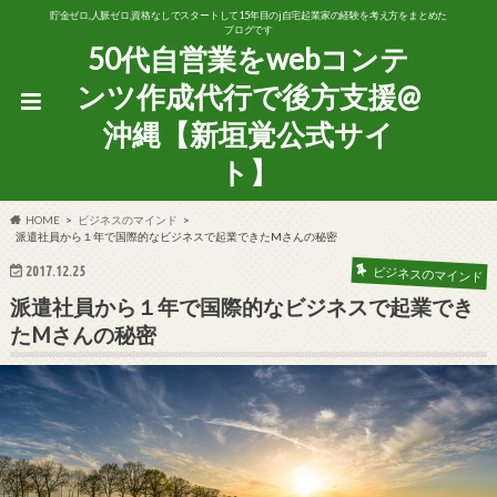
貯金ゼロ,人脈ゼロ,資格なしでスタートして15年目のj自宅起業家の経験を考え方をまとめた
ブログです
50代自営業をwebコンテ
ンツ作成代行で後方支援@
沖縄【新垣覚公式サイ
ト】
HOME
ビジネスのマインド
派遣社員から１年で国際的なビジネスで起業できたMさんの秘密
2017.12.25
ビジネスのマインド
派遣社員から１年で国際的なビジネスで起業でき
たMさんの秘密