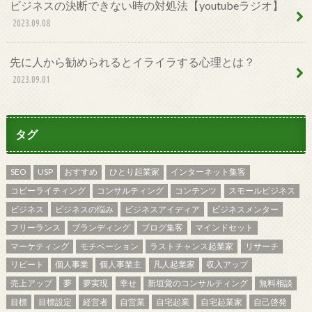
ビジネスの決断できない時の対処法【youtubeラジオ】
2023.09.08
先に人から勧められるとイライラする心理とは？
2023.09.01
タグ
SEO
USP
おすすめ
ひとり起業家
インターネット集客
コピーライティング
コンサルティング
コンテンツ
スモールビジネス
ビジネス
ビジネスの悩み
ビジネスアイディア
ビジネスメンター
フリーランス
ブランディング
ブログ集客
マインドセット
マーケティング
モチベーション
ラストチャンス起業家
リサーチ
リピート
個人事業
個人事業主
凡人起業家
収入アップ
売上アップ
夢
夢実現
幸せ
新垣覚のコンサルティング
無料相談
目標
目標設定
経営者
自営業
自宅起業
自宅起業家
自己啓発