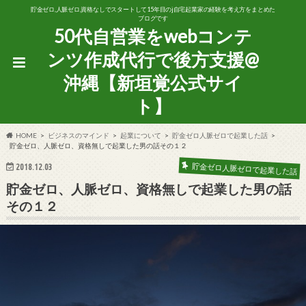
貯金ゼロ,人脈ゼロ,資格なしでスタートして15年目のj自宅起業家の経験を考え方をまとめた
ブログです
50代自営業をwebコンテ
ンツ作成代行で後方支援@
沖縄【新垣覚公式サイ
ト】
HOME
ビジネスのマインド
起業について
貯金ゼロ人脈ゼロで起業した話
貯金ゼロ、人脈ゼロ、資格無しで起業した男の話その１２
貯金ゼロ人脈ゼロで起業した話
2018.12.03
貯金ゼロ、人脈ゼロ、資格無しで起業した男の話
その１２