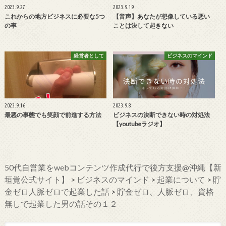
2023.9.27
2023.9.19
これからの地方ビジネスに必要な5つ
【音声】あなたが想像している悪い
の事
ことは決して起きない
経営者として
ビジネスのマインド
2023.9.16
2023.9.8
最悪の事態でも笑顔で前進する方法
ビジネスの決断できない時の対処法
【youtubeラジオ】
50代自営業をwebコンテンツ作成代行で後方支援@沖縄【新
垣覚公式サイト】
>
ビジネスのマインド
>
起業について
>
貯
金ゼロ人脈ゼロで起業した話
>
貯金ゼロ、人脈ゼロ、資格
無しで起業した男の話その１２