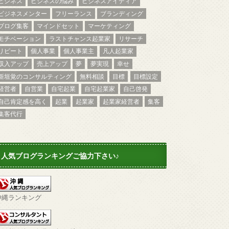
ビジネス
ビジネスの悩み
ビジネスアイディア
ビジネスメンター
フリーランス
ブランディング
ブログ集客
マインドセット
マーケティング
モチベーション
ラストチャンス起業家
リサーチ
リピート
個人事業
個人事業主
凡人起業家
収入アップ
売上アップ
夢
夢実現
幸せ
新垣覚のコンサルティング
無料相談
目標
目標設定
経営者
自営業
自宅起業
自宅起業家
自己啓発
自己肯定感を高く
起業
起業家
起業家経営者
集客
集客代行
人気ブログランキングご協力下さい♪
沖縄ランキング