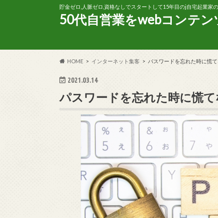
貯金ゼロ,人脈ゼロ,資格なしでスタートして15年目のj自宅起業
50代自営業をwebコンテ
HOME
インターネット集客
パスワードを忘れた時に慌て
2021.03.14
パスワードを忘れた時に慌て