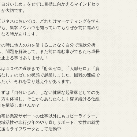
「自分いじめ」をせずに目標に向かえるマインドセッ
トが大切です。
ビジネスにおいては、どれだけマーケティングを学ん
でも、集客ノウハウを知っていてもなぜか前に進めな
くなる時があります。
その時に他人の力を借りることなく自分で現状分析
し、問題を解決して、また前に進む事ができたら成長
は止まる事はありません！
私は４０代の遅咲きで「貯金ゼロ」「人脈ゼロ」「資
格なし」のゼロの状態で起業しました。困難の連続で
したが、それを乗り越え今があります。
まずは「自分いじめ」しない健康な起業家としてのあ
り方を体得し、そこからあなたらしく稼ぎ続ける仕組
みを構築しませんか？
自宅起業家サポートの仕事以外にもコピーライター、
地域活性や非行少年のやり直しサポート、女性の就労
支援もライフワークとして活動中