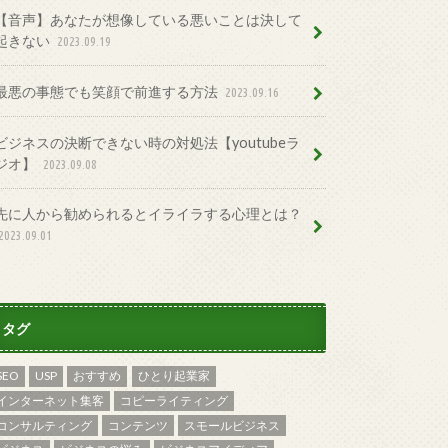
【音声】あなたが想像している悪いことは決して
起きない
2023.09.19
最悪の事態でも笑顔で前進する方法
2023.09.16
ビジネスの決断できない時の対処法【youtubeラ
ジオ】
2023.09.08
先に人から勧められるとイライラする心理とは？
2023.09.01
タグ
SEO
USP
おすすめ
ひとり起業家
インターネット集客
コピーライティング
コンサルティング
コンテンツ
スモールビジネス