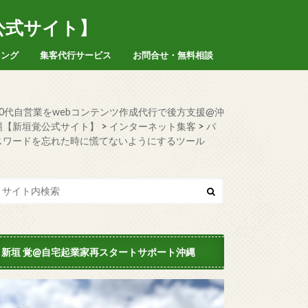
公式サイト】
ィング
集客代行サービス
お問合せ・無料相談
50代自営業をwebコンテンツ作成代行で後方支援@沖
縄【新垣覚公式サイト】
>
インターネット集客
>
パ
スワードを忘れた時に慌てないようにするツール
新垣 覚@自宅起業家再スタートサポート沖縄