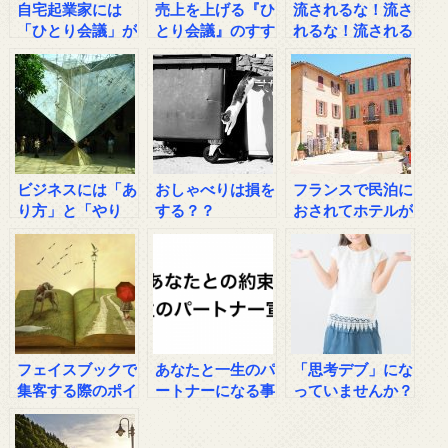
自宅起業家には
売上を上げる『ひ
流されるな！流さ
「ひとり会議」が
とり会議』のすす
れるな！流される
お薦めな理由
め
な！
ビジネスには「あ
おしゃべりは損を
フランスで民泊に
り方」と「やり
する？？
おされてホテルが
方」がある！
次々と廃業から分
かる事
フェイスブックで
あなたと一生のパ
「思考デブ」にな
集客する際のポイ
ートナーになる事
っていませんか？
ント
をお約束します