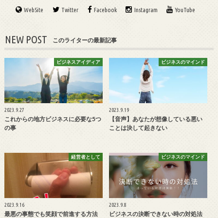
WebSite
Twitter
Facebook
Instagram
YouTube
NEW POST
このライターの最新記事
ビジネスアイディア
ビジネスのマインド
2023.9.27
2023.9.19
これからの地方ビジネスに必要な5つ
【音声】あなたが想像している悪い
の事
ことは決して起きない
経営者として
ビジネスのマインド
2023.9.16
2023.9.8
最悪の事態でも笑顔で前進する方法
ビジネスの決断できない時の対処法