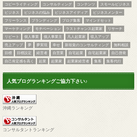
コピーライティング
コンサルティング
コンテンツ
スモールビジネス
ビジネス
ビジネスの悩み
ビジネスアイディア
ビジネスメンター
フリーランス
ブランディング
ブログ集客
マインドセット
マーケティング
モチベーション
ラストチャンス起業家
リサーチ
リピート
個人事業
個人事業主
凡人起業家
収入アップ
売上アップ
夢
夢実現
幸せ
新垣覚のコンサルティング
無料相談
目標
目標設定
経営者
自営業
自宅起業
自宅起業家
自己啓発
自己肯定感を高く
起業
起業家
起業家経営者
集客
集客代行
人気ブログランキングご協力下さい♪
沖縄ランキング
コンサルタントランキング