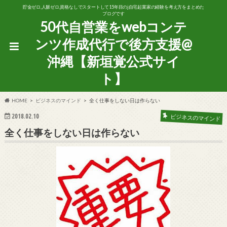
貯金ゼロ,人脈ゼロ,資格なしでスタートして15年目のj自宅起業家の経験を考え方をまとめた
ブログです
50代自営業をwebコンテ
ンツ作成代行で後方支援@
沖縄【新垣覚公式サイ
ト】
HOME
ビジネスのマインド
全く仕事をしない日は作らない
2018.02.10
ビジネスのマインド
全く仕事をしない日は作らない