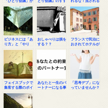
「ひとり会議」が
とり会議』のすす
れるな！流される
お薦めな理由
め
な！
ビジネスには「あ
おしゃべりは損を
フランスで民泊に
り方」と「やり
する？？
おされてホテルが
方」がある！
次々と廃業から分
かる事
フェイスブックで
あなたと一生のパ
「思考デブ」にな
集客する際のポイ
ートナーになる事
っていませんか？
ント
をお約束します