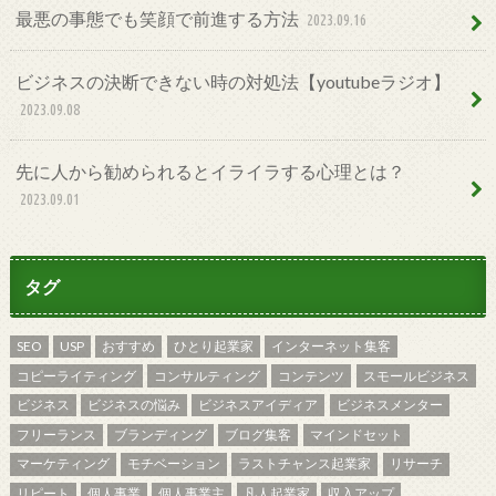
最悪の事態でも笑顔で前進する方法
2023.09.16
ビジネスの決断できない時の対処法【youtubeラジオ】
2023.09.08
先に人から勧められるとイライラする心理とは？
2023.09.01
タグ
SEO
USP
おすすめ
ひとり起業家
インターネット集客
コピーライティング
コンサルティング
コンテンツ
スモールビジネス
ビジネス
ビジネスの悩み
ビジネスアイディア
ビジネスメンター
フリーランス
ブランディング
ブログ集客
マインドセット
マーケティング
モチベーション
ラストチャンス起業家
リサーチ
リピート
個人事業
個人事業主
凡人起業家
収入アップ