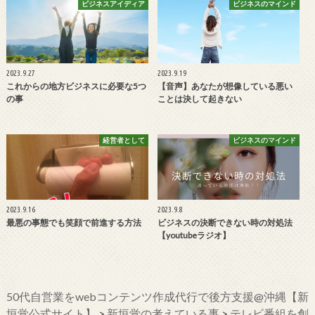
ビジネスアイディア
ビジネスのマインド
2023.9.27
2023.9.19
これからの地方ビジネスに必要な5つ
【音声】あなたが想像している悪い
の事
ことは決して起きない
経営者として
ビジネスのマインド
2023.9.16
2023.9.8
最悪の事態でも笑顔で前進する方法
ビジネスの決断できない時の対処法
【youtubeラジオ】
50代自営業をwebコンテンツ作成代行で後方支援@沖縄【新
垣覚公式サイト】
>
新垣覚の考えている事
>
テレビ番組を創