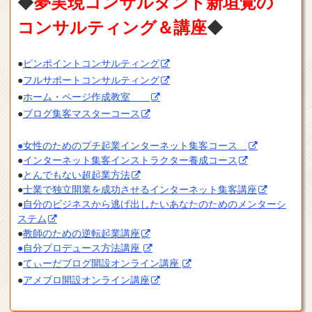
◆
夢実現コンサルタント新垣覚の
コンサルティング＆講座
◆
●
ピンポイントコンサルティング
●
フルサポートコンサルティング
●
ホーム・ページ作成教室
●
ブログ集客マスターコース
●女性のためのプチ起業インターネット集客コース
●
インターネット集客インストラクター養成コース
●
とんでもない超起業方法
●
士業で独立開業を成功させるインターネット集客講座
●
自分のビジネスから逃げ出したいあなたのためのメンターシ
ステム
●
教師のための逆転起業講座
●自分プロデュース方法講座
●
てぃーだブログ開設オンライン講座
●
アメブロ開設オンライン講座