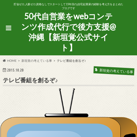
貯金ゼロ,人脈ゼロ,資格なしでスタートして15年目のj自宅起業家の経験を考え方をまとめた
ブログです
50代自営業をwebコンテ
ンツ作成代行で後方支援@
沖縄【新垣覚公式サイ
ト】
HOME
新垣覚の考えている事
テレビ番組を創るぞ♪
2015.10.20
新垣覚の考えている事
テレビ番組を創るぞ♪