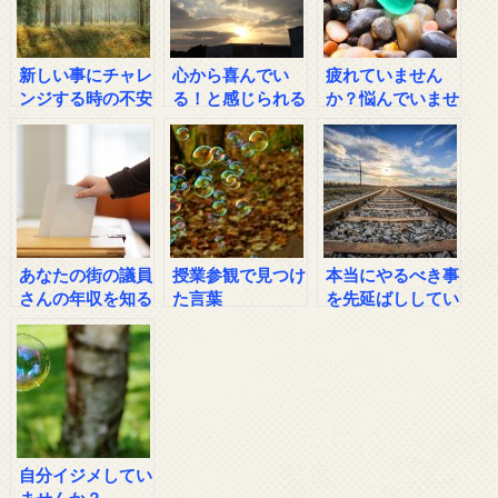
新しい事にチャレ
心から喜んでい
疲れていません
ンジする時の不安
る！と感じられる
か？悩んでいませ
に打ち勝つ方法
時って？
んか？
あなたの街の議員
授業参観で見つけ
本当にやるべき事
さんの年収を知る
た言葉
を先延ばししてい
方法
ませんか？
自分イジメしてい