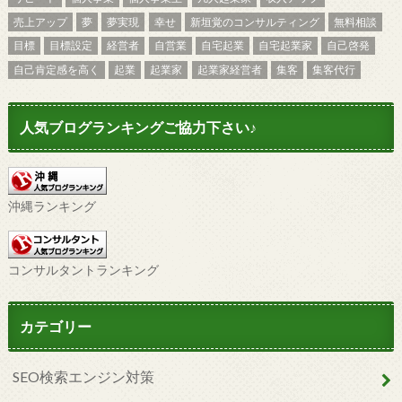
売上アップ
夢
夢実現
幸せ
新垣覚のコンサルティング
無料相談
目標
目標設定
経営者
自営業
自宅起業
自宅起業家
自己啓発
自己肯定感を高く
起業
起業家
起業家経営者
集客
集客代行
人気ブログランキングご協力下さい♪
沖縄ランキング
コンサルタントランキング
カテゴリー
SEO検索エンジン対策