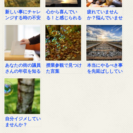
新しい事にチャレ
心から喜んでい
疲れていません
ンジする時の不安
る！と感じられる
か？悩んでいませ
に打ち勝つ方法
時って？
んか？
あなたの街の議員
授業参観で見つけ
本当にやるべき事
さんの年収を知る
た言葉
を先延ばししてい
方法
ませんか？
自分イジメしてい
ませんか？