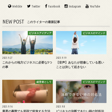
WebSite
Twitter
Facebook
Instagram
YouTube
NEW POST
このライターの最新記事
ビジネスアイディア
ビジネスのマインド
2023.9.27
2023.9.19
これからの地方ビジネスに必要な5つ
【音声】あなたが想像している悪い
の事
ことは決して起きない
経営者として
ビジネスのマインド
2023.9.16
2023.9.8
最悪の事態でも笑顔で前進する方法
ビジネスの決断できない時の対処法