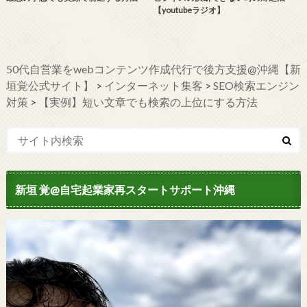
【youtubeラジオ】
50代自営業をwebコンテンツ作成代行で後方支援@沖縄【新
垣覚公式サイト】
>
インターネット集客
>
SEO検索エンジン
対策
>
【実例】短い文章でも検索の上位にする方法
新垣 覚@自宅起業家再スタートサポート沖縄