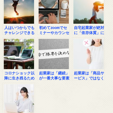
人はいつからでも
初めてzoomでセ
自宅起業家が絶対
チャレンジできる
ミナーやカウンセ
に「依存体質」に
リングの主催者に
なってはいけない
なる時の注意点
理由
コロナショック以
起業家は「継続」
起業家は「商品サ
降に生き残るため
が一番大事な要素
ービス」ではなく
に今やるべき事
「値打ち」を売ろ
う