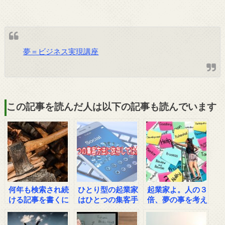
夢＝ビジネス実現講座
この記事を読んだ人は以下の記事も読んでいます
何年も検索され続
ひとり型の起業家
起業家よ。人の３
ける記事を書くに
はひとつの集客手
倍、夢の事を考え
は？
法に依存してはい
た事があります
けない
か？