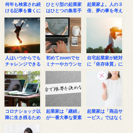
何年も検索され続
ひとり型の起業家
起業家よ。人の３
ける記事を書くに
はひとつの集客手
倍、夢の事を考え
は？
法に依存してはい
た事があります
けない
か？
人はいつからでも
初めてzoomでセ
自宅起業家が絶対
チャレンジできる
ミナーやカウンセ
に「依存体質」に
リングの主催者に
なってはいけない
なる時の注意点
理由
コロナショック以
起業家は「継続」
起業家は「商品サ
降に生き残るため
が一番大事な要素
ービス」ではなく
に今やるべき事
「値打ち」を売ろ
う