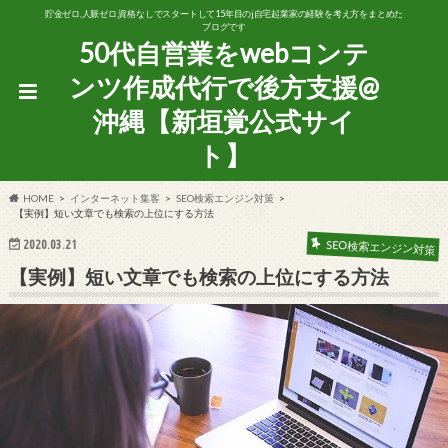
貯金ゼロ,人脈ゼロ,資格なしでスタートして15年目のj自宅起業家の経験を考え方をまとめた
ブログです
50代自営業をwebコンテ
ンツ作成代行で後方支援@
沖縄【新垣覚公式サイ
ト】
HOME
インターネット集客
SEO検索エンジン対策
【実例】短い文章でも検索の上位にする方法
2020.03.21
SEO検索エンジン対策
【実例】短い文章でも検索の上位にする方法