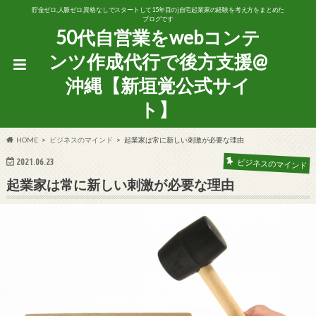
貯金ゼロ,人脈ゼロ,資格なしでスタートして15年目のj自宅起業家の経験を考え方をまとめた
ブログです
50代自営業をwebコンテ
ンツ作成代行で後方支援@
沖縄【新垣覚公式サイ
ト】
HOME
ビジネスのマインド
起業家は常に新しい刺激が必要な理由
2021.06.23
ビジネスのマインド
起業家は常に新しい刺激が必要な理由