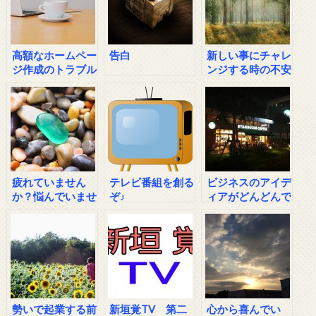
高額なホームペー
告白
新しい事にチャレ
ジ作成のトラブル
ンジする時の不安
の相談
に打ち勝つ方法
疲れていません
テレビ番組を創る
ビジネスのアイデ
か？悩んでいませ
ぞ♪
ィアがどんどんで
んか？
出る方法
勢いで起業する前
新垣覚TV 第二
心から喜んでい