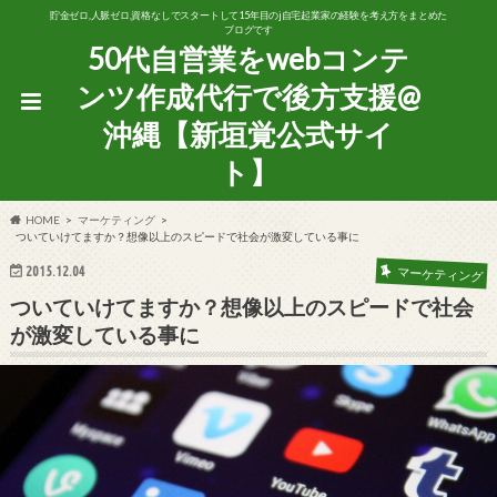
貯金ゼロ,人脈ゼロ,資格なしでスタートして15年目のj自宅起業家の経験を考え方をまとめた
ブログです
50代自営業をwebコンテ
ンツ作成代行で後方支援@
沖縄【新垣覚公式サイ
ト】
HOME
マーケティング
ついていけてますか？想像以上のスピードで社会が激変している事に
2015.12.04
マーケティング
ついていけてますか？想像以上のスピードで社会
が激変している事に