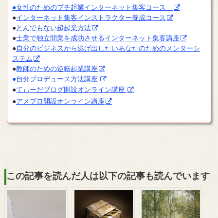
●女性のためのプチ起業インターネット集客コース
●
インターネット集客インストラクター養成コース
●
とんでもない超起業方法
●
士業で独立開業を成功させるインターネット集客講座
●
自分のビジネスから逃げ出したいあなたのためのメンターシ
ステム
●
教師のための逆転起業講座
●自分プロデュース方法講座
●
てぃーだブログ開設オンライン講座
●
アメブロ開設オンライン講座
この記事を読んだ人は以下の記事も読んでいます