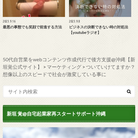
2023.9.16
2023.9.8
最悪の事態でも笑顔で前進する方法
ビジネスの決断できない時の対処法
【youtubeラジオ】
50代自営業をwebコンテンツ作成代行で後方支援@沖縄【新
垣覚公式サイト】
>
マーケティング
>
ついていけてますか？
想像以上のスピードで社会が激変している事に
新垣 覚@自宅起業家再スタートサポート沖縄