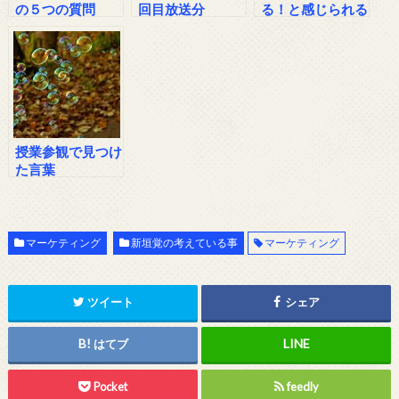
の５つの質問
回目放送分
る！と感じられる
時って？
授業参観で見つけ
た言葉
マーケティング
新垣覚の考えている事
マーケティング
ツイート
シェア
はてブ
Pocket
feedly