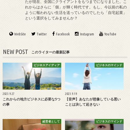
たが現在、全国にクライアントをもつまでになりました。こ
れからはさらに「個」が輝く時代です。もし、今以前の私の
ように報われない生活を送っているのでしたら「自宅起業」
という選択をしてみませんか？
WebSite
Twitter
Facebook
Instagram
YouTube
NEW POST
このライターの最新記事
ビジネスアイディア
ビジネスのマインド
2023.9.27
2023.9.19
これからの地方ビジネスに必要な5つ
【音声】あなたが想像している悪い
の事
ことは決して起きない
経営者として
ビジネスのマインド