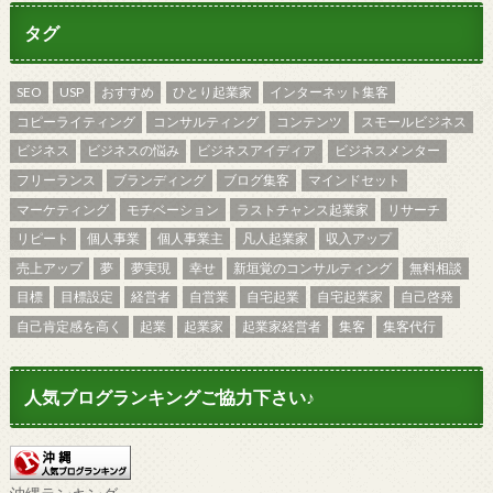
タグ
SEO
USP
おすすめ
ひとり起業家
インターネット集客
コピーライティング
コンサルティング
コンテンツ
スモールビジネス
ビジネス
ビジネスの悩み
ビジネスアイディア
ビジネスメンター
フリーランス
ブランディング
ブログ集客
マインドセット
マーケティング
モチベーション
ラストチャンス起業家
リサーチ
リピート
個人事業
個人事業主
凡人起業家
収入アップ
売上アップ
夢
夢実現
幸せ
新垣覚のコンサルティング
無料相談
目標
目標設定
経営者
自営業
自宅起業
自宅起業家
自己啓発
自己肯定感を高く
起業
起業家
起業家経営者
集客
集客代行
人気ブログランキングご協力下さい♪