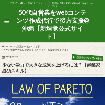
貯金ゼロ,人脈ゼロ,資格なしでスタートして15年目のj自宅起業家の経験を考え方をまとめた
ブログです
50代自営業をwebコンテ
ンツ作成代行で後方支援@
沖縄【新垣覚公式サイ
ト】
HOME
新垣覚の考えている事
少ない労力で大きな成果を上げるには？【起業家必須スキル】
2021.02.26
新垣覚の考えている事
少ない労力で大きな成果を上げるには？【起業家
必須スキル】