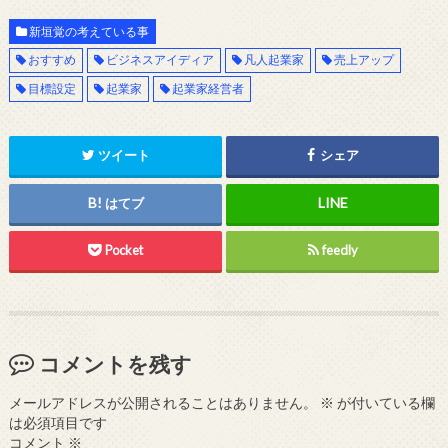
新垣覚の考えている事
おすすめ
ビジネスアイディア
凡人起業家
売上アップ
目標設定
起業家
起業家経営者
ツイート
シェア
はてブ
Pocket
feedly
コメントを残す
メールアドレスが公開されることはありません。
※
が付いている欄
は必須項目です
コメント
※