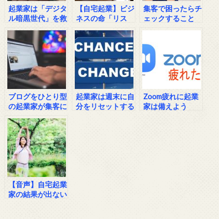
起業家は「デジタ
【自宅起業】ビジ
集客で困ったらチ
ル暗黒世代」を救
ネスの命「リス
ェックすること
え！
ト」の作り方
【自宅起業家必
見】
ブログをひとり型
起業家は週末に自
Zoom疲れに起業
の起業家が集客に
分をリセットする
家は備えよう
使うために知って
ことが大事
ほしい事
【音声】自宅起業
家の結果が出ない
時に何よりも先に
見直すべき事