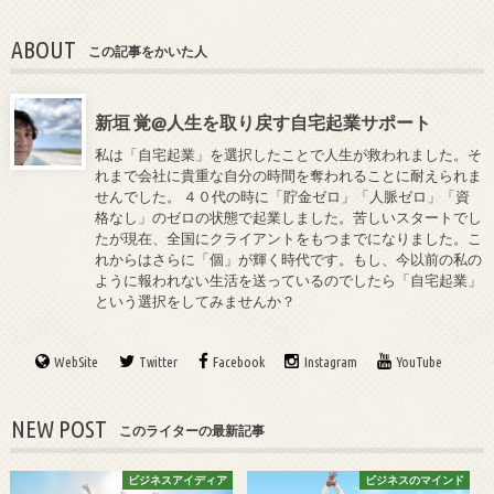
るための準備とし
て
ABOUT
この記事をかいた人
新垣 覚@人生を取り戻す自宅起業サポート
私は「自宅起業」を選択したことで人生が救われました。そ
れまで会社に貴重な自分の時間を奪われることに耐えられま
せんでした。 ４０代の時に「貯金ゼロ」「人脈ゼロ」「資
格なし」のゼロの状態で起業しました。苦しいスタートでし
たが現在、全国にクライアントをもつまでになりました。こ
れからはさらに「個」が輝く時代です。もし、今以前の私の
ように報われない生活を送っているのでしたら「自宅起業」
という選択をしてみませんか？
WebSite
Twitter
Facebook
Instagram
YouTube
NEW POST
このライターの最新記事
ビジネスアイディア
ビジネスのマインド