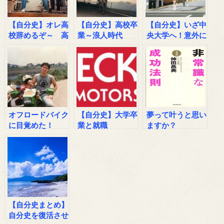
【自分史】オレ高
【自分史】高校卒
【自分史】いざ中
校辞めるぞ～ 高
業～浪人時代
央大学へ！意外に
校その２
がんばった浪人時
代
オフロードバイク
【自分史】大学卒
夢って叶うと思い
に目覚めた！
業と就職
ますか？
【自分史まとめ】
自分史を復活させ