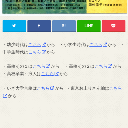
・幼少時代は
こちら
から ・小学生時代は
こちら
から ・
中学生時代は
こちら
から
・高校その１は
こちら
から ・高校その２は
こちら
から
・高校卒業～浪人は
こちら
から
・いざ大学合格は
こちら
から ・東京お上りさん編は
こちら
から