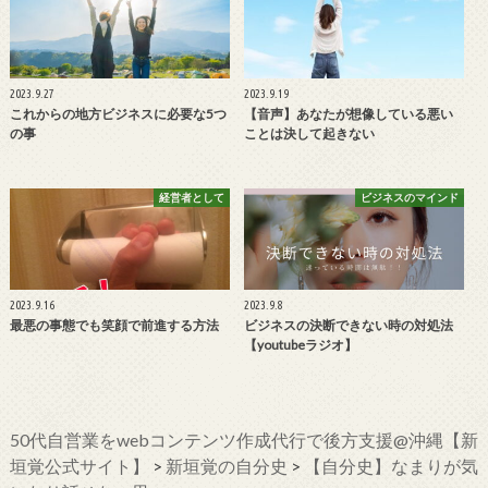
2023.9.27
2023.9.19
これからの地方ビジネスに必要な5つ
【音声】あなたが想像している悪い
の事
ことは決して起きない
経営者として
ビジネスのマインド
2023.9.16
2023.9.8
最悪の事態でも笑顔で前進する方法
ビジネスの決断できない時の対処法
【youtubeラジオ】
50代自営業をwebコンテンツ作成代行で後方支援@沖縄【新
垣覚公式サイト】
>
新垣覚の自分史
>
【自分史】なまりが気