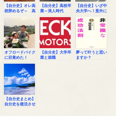
【自分史】オレ高
【自分史】高校卒
【自分史】いざ中
校辞めるぞ～ 高
業～浪人時代
央大学へ！意外に
校その２
がんばった浪人時
代
オフロードバイク
【自分史】大学卒
夢って叶うと思い
に目覚めた！
業と就職
ますか？
【自分史まとめ】
自分史を復活させ
るための準備とし
て