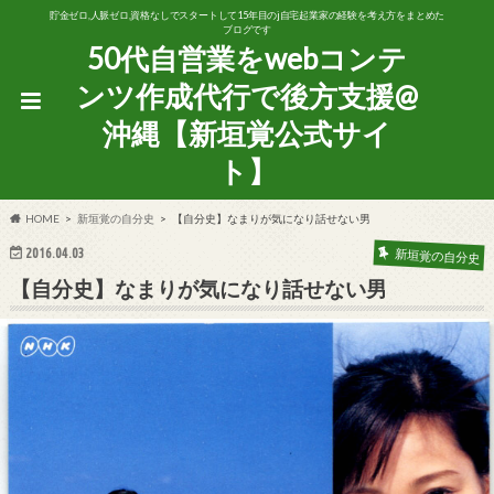
貯金ゼロ,人脈ゼロ,資格なしでスタートして15年目のj自宅起業家の経験を考え方をまとめた
ブログです
50代自営業をwebコンテ
ンツ作成代行で後方支援@
沖縄【新垣覚公式サイ
ト】
HOME
新垣覚の自分史
【自分史】なまりが気になり話せない男
2016.04.03
新垣覚の自分史
【自分史】なまりが気になり話せない男