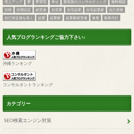
売上アップ
夢
夢実現
幸せ
新垣覚のコンサルティング
無料相談
目標
目標設定
経営者
自営業
自宅起業
自宅起業家
自己啓発
自己肯定感を高く
起業
起業家
起業家経営者
集客
集客代行
人気ブログランキングご協力下さい♪
沖縄ランキング
コンサルタントランキング
カテゴリー
SEO検索エンジン対策