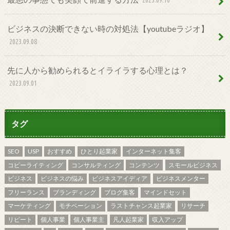
2023.09.16
ビジネスの決断できない時の対処法【youtubeラジオ】
2023.09.08
先に人から勧められるとイライラする心理とは？
2023.09.01
タグ
SEO
USP
おすすめ
ひとり起業家
インターネット集客
コピーライティング
コンサルティング
コンテンツ
スモールビジネス
ビジネス
ビジネスの悩み
ビジネスアイディア
ビジネスメンター
フリーランス
ブランディング
ブログ集客
マインドセット
マーケティング
モチベーション
ラストチャンス起業家
リサーチ
リピート
個人事業
個人事業主
凡人起業家
収入アップ