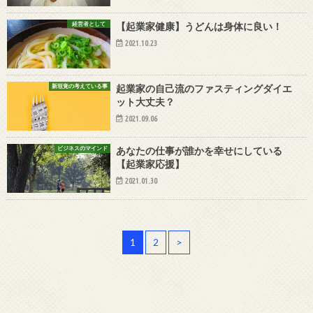
経営者として
【起業家健康】うどんは身体に良い！
2021.10.23
新垣覚の考えている事
起業家の自己流のファスティングダイエ
ット大丈夫？
2021.09.06
ビジネスのマインド
あなたの仕事が誰かを幸せにしている
【起業家応援】
2021.01.30
1
2
>