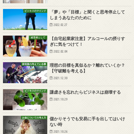
ビジネスのマインド
「夢」や「目標」と聞くと思考停止して
しまうあなたのために
2022.02.27
経営者として
【自宅起業家注意】アルコールの摂りす
ぎに気をつけて！
2022.02.04
新垣覚の考えている事
理想の目標を真似るか？離れていくか？
【守破離を考える】
2021.12.30
ビジネスのマインド
謙虚さを忘れたらビジネスは崩壊する
2021.10.29
お金についての考え方
儲かりそうでも安易に手を出してはいけ
ない時
2021.10.26