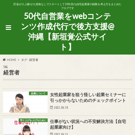
貯金ゼロ,人脈ゼロ,資格なしでスタートして15年目のj自宅起業家の経験を考え方をまとめた
ブログです
50代自営業をwebコンテ
ンツ作成代行で後方支援@
沖縄【新垣覚公式サイ
ト】
HOME
タグ : 経営者
TAG
経営者
起業について
女性起業家を狙う怪しい起業セミナーに
引っかからないためのチェックポイント
2022.06.18
売り上げを上げるために
仕事がない状況への不安解決方法【自宅
起業家向け】
2022.06.13