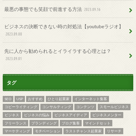
最悪の事態でも笑顔で前進する方法
2023.09.16
ビジネスの決断できない時の対処法【youtubeラジオ】
2023.09.08
先に人から勧められるとイライラする心理とは？
2023.09.01
タグ
SEO
USP
おすすめ
ひとり起業家
インターネット集客
コピーライティング
コンサルティング
コンテンツ
スモールビジネス
ビジネス
ビジネスの悩み
ビジネスアイディア
ビジネスメンター
フリーランス
ブランディング
ブログ集客
マインドセット
マーケティング
モチベーション
ラストチャンス起業家
リサーチ