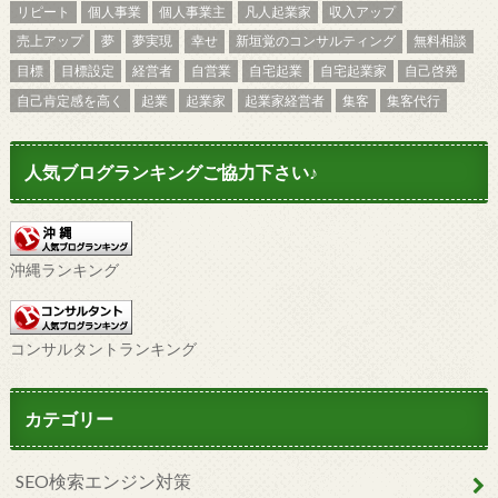
リピート
個人事業
個人事業主
凡人起業家
収入アップ
売上アップ
夢
夢実現
幸せ
新垣覚のコンサルティング
無料相談
目標
目標設定
経営者
自営業
自宅起業
自宅起業家
自己啓発
自己肯定感を高く
起業
起業家
起業家経営者
集客
集客代行
人気ブログランキングご協力下さい♪
沖縄ランキング
コンサルタントランキング
カテゴリー
SEO検索エンジン対策