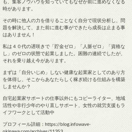
も、集客ノウハウを知っていてもなぜか前に進めなくなる
時があります。
その時に他人の力を借りることなく自分で現状分析し、問
題を解決して、また前に進む事ができたら成長は止まる事
はありません！
私は４０代の遅咲きで「貯金ゼロ」「人脈ゼロ」「資格な
し」のゼロの状態で起業しました。困難の連続でしたが、
それを乗り越え今があります。
まずは「自分いじめ」しない健康な起業家としてのあり方
を体得し、そこからあなたらしく稼ぎ続ける仕組みを構築
しませんか？
自宅起業家サポートの仕事以外にもコピーライター、地域
活性や非行少年のやり直しサポート、女性の就労支援もラ
イフワークとして活動中
プロフィール詳細：https://blog.infowave-
okinawa.com/archives/11353