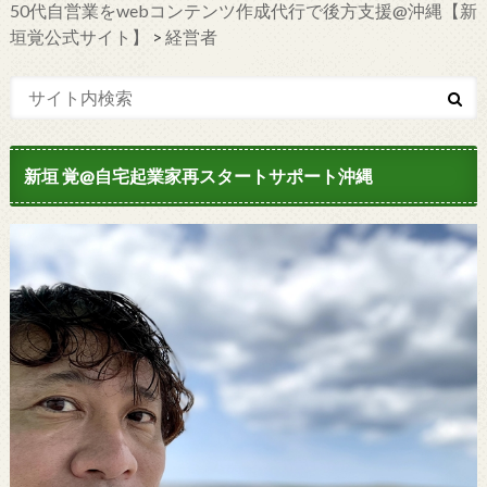
50代自営業をwebコンテンツ作成代行で後方支援@沖縄【新
垣覚公式サイト】
>
経営者
新垣 覚@自宅起業家再スタートサポート沖縄