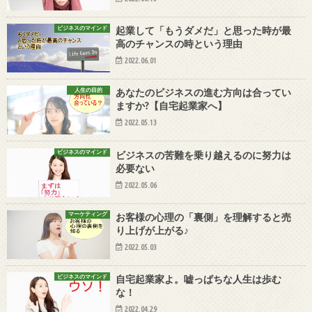
ビジネスのマインド
起業して「もうダメだ」と思った時が最
高のチャンスの時という理由
2022.06.01
人生の目的
あなたのビジネスの進む方向は合ってい
ますか?【自宅起業家へ】
2022.05.13
ビジネスのマインド
ビジネスの苦難を乗り越えるのに努力は
必要ない
2022.05.06
マーケティング
お客様の心理の「裏側」を理解すると売
り上げが上がる♪
2022.05.03
ビジネスのマインド
自宅起業家よ。嘘っぱちな人生は歩む
な！
2022.04.29